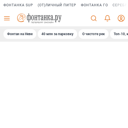
ФОНТАНКА SUP
(ОТ)ЛИЧНЫЙ ПИТЕР
ФОНТАНКА ГО
СЕРЕБР
Фонтан на Неве
40 млн за парковку
О чистоте рек
Топ-10, 