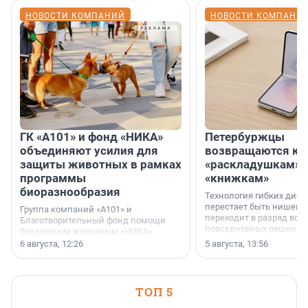
НОВОСТИ КОМПАНИЙ
НОВОСТИ КОМПАНИ
ГК «А101» и фонд «НИКА»
Петербуржцы
объединяют усилия для
возвращаются к
защиты животных в рамках
«раскладушкам» 
программы
«книжкам»
биоразнообразия
Технология гибких дисп
перестает быть нишевы
Группа компаний «А101» и
переходит в разряд вос
Благотворительный фонд помощи
повседневных решений
бездомным животным «НИКА»
заключили соглашение о
6 августа, 12:26
5 августа, 13:56
стратегическом сотрудничестве.
ТОП 5