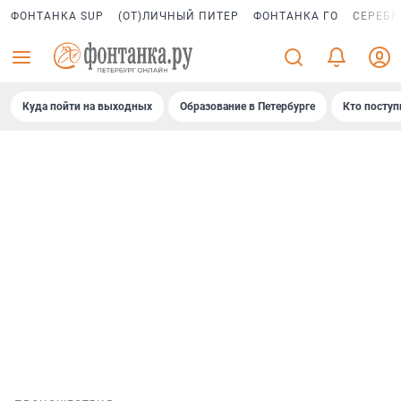
ФОНТАНКА SUP
(ОТ)ЛИЧНЫЙ ПИТЕР
ФОНТАНКА ГО
СЕРЕБР
Куда пойти на выходных
Образование в Петербурге
Кто поступ