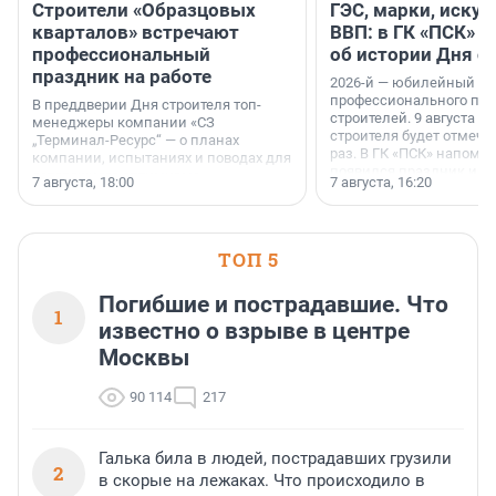
Строители «Образцовых
ГЭС, марки, искус
кварталов» встречают
ВВП: в ГК «ПСК» р
профессиональный
об истории Дня с
праздник на работе
2026-й — юбилейный го
профессионального пр
В преддверии Дня строителя топ-
строителей. 9 августа 2
менеджеры компании «СЗ
строителя будет отмечат
„Терминал-Ресурс“ — о планах
раз. В ГК «ПСК» напомни
компании, испытаниях и поводах для
появился праздник и к
осторожного оптимизма.
7 августа, 18:00
7 августа, 16:20
поменялась роль строит
ТОП 5
Погибшие и пострадавшие. Что
1
известно о взрыве в центре
Москвы
90 114
217
Галька била в людей, пострадавших грузили
2
в скорые на лежаках. Что происходило в