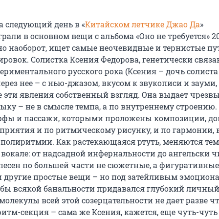
 следующий день в «
Китайском летчике Джао Да
»
рали в основном вещи с альбома «Оно не требуется» 20
вно наоборот, ищет самые неочевидные и тернистые пу
ировок. Солистка Ксения Федорова, генетически связа
ериментального русского рока (Ксения – дочь солиста
а через нее – с нью-джазом, вкусом к звукописи и зауми
се эти явления собственный взгляд. Она выдает чрезв
ку – не в смысле темпа, а по внутреннему строению.
фы и пассажи, которыми проложены композиции, до
приятия и по ритмическому рисунку, и по гармонии, 
 полиритмии. Как растекающаяся ртуть, меняются те
 вокале: от надсадной инфернальности до ангельски ч
песен по большей части не сюжетные, а фигуративные,
, и другие простые вещи – но под затейливым эмоцио
и бы всякой банальности придавался глубокий личный
молекулы всей этой созерцательности не дает разве чт
итм-секция – сама же Ксения, кажется, еще чуть-чуть