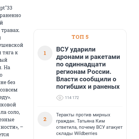
pt"33
траненно
ой
 травах.
ТОП 5
я
рушевской
ВСУ ударили
 тяга к
1
дронами и ракетами
ный
по одиннадцати
. На
регионам России.
о
Власти сообщили о
не без
погибших и раненых
 совсем
еду».
114 172
лковой
ла соло,
Теракты против мирных
2
лезные
граждан. Татьяна Ким
ности», –
ответила, почему ВСУ атакует
склады Wildberries
ется