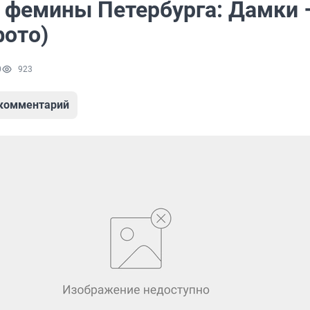
фемины Петербурга: Дамки 
фото)
0
923
 комментарий