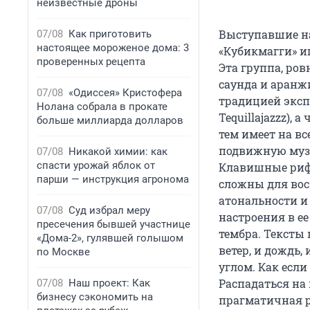
неизвестные дроны
Выступавшие на
07/08
Как приготовить
настоящее мороженое дома: 3
«Кубикмагги» иг
проверенных рецепта
Эта группа, ро
саунда и аранж
07/08
«Одиссея» Кристофера
традицией эксп
Нолана собрала в прокате
Tequillajazzz), 
больше миллиарда долларов
тем имеет на в
подвижную музы
07/08
Никакой химии: как
спасти урожай яблок от
Клавишные риф
парши — инструкция агронома
сложны для вос
атональности и
07/08
Суд избрал меру
настроения в ее
пресечения бывшей участнице
тембра. Тексты 
«Дома-2», гулявшей голышом
ветер, и дождь
по Москве
углом. Как есл
Распадаться на 
07/08
Наш проект: Как
бизнесу сэкономить на
прагматичная р