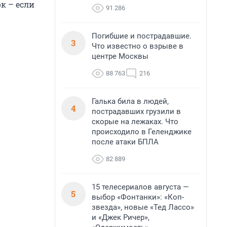
к – если
91 286
Погибшие и пострадавшие.
3
Что известно о взрыве в
центре Москвы
88 763
216
Галька била в людей,
4
пострадавших грузили в
скорые на лежаках. Что
происходило в Геленджике
после атаки БПЛА
82 889
15 телесериалов августа —
5
выбор «Фонтанки»: «Коп-
звезда», новые «Тед Лассо»
и «Джек Ричер»,