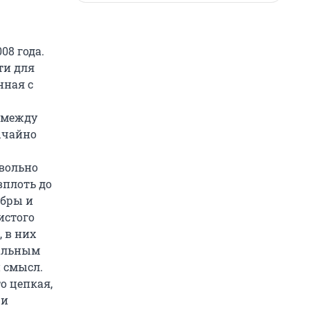
08 года.
ти для
нная с
, между
ычайно
вольно
вплоть до
мбры и
истого
 в них
нальным
 смысл.
о цепкая,
 и