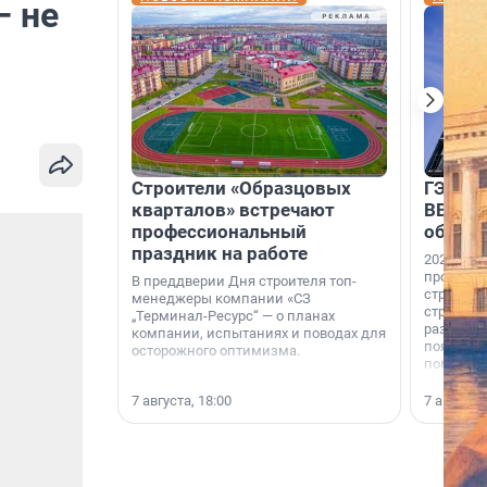
– не
Строители «Образцовых
ГЭС, м
кварталов» встречают
ВВП: в
профессиональный
об ист
праздник на работе
2026-й —
професси
В преддверии Дня строителя топ-
строителе
менеджеры компании «СЗ
строителя
„Терминал-Ресурс“ — о планах
раз. В ГК
компании, испытаниях и поводах для
появился
осторожного оптимизма.
поменяла
7 августа, 18:00
7 августа,