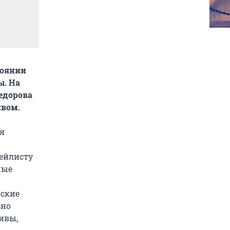
тоянии
ы. На
едорова
ивом.
я
лейлисту
ные
нские
ьно
ивы,