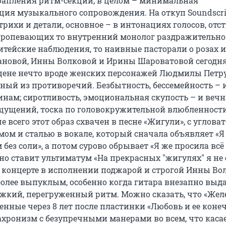
апления ритм-секции, в целом – минимальная
ия музыкального сопровождения. На откуп Soundscri
рихи и детали, основное – в интонациях голосов, отс
пропевающих то внутренний монолог раздражительн
итейские наблюдения, то наивные пасторали о розах и
новой, Инны Волковой и Ирины Шароватовой сегодн
цене нечто вроде женских персонажей Людмилы Пет
ный из противоречий. Безбытность, бессемейность – и
ам; сиротливость, эмоциональная скупость – и веч
щущений, тоска по головокружительной влюбленности
 всего этот образ схвачен в песне «Жигули», с угловат
ом и сталью в вокале, который сначала объявляет «Я 
м без соли», а потом сурово обрывает «Я же просила всё
вно ставит ультиматум «На прекрасных "жигулях" я не 
а концерте в исполнении поджарой и строгой Инны Во
олее выпуклым, особенно когда гитара внезапно выда
яжкий, перегруженный ритм. Можно сказать, что «Же
нные через 8 лет после пластинки «Любовь и ее конеч
хронизм с безупречными манерами во всем, что каса