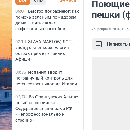
Все
СПБ
24 часа
Поющие 
06:01
Быстро покраснеют: как
пешки (
помочь зеленым помидорам
дома — пять самых
эффективных способов
25 февраля 2010, 19:5
02:14
SLAVA MARLOW, ЛСП,
Написать
«Бонд с кнопкой». Елагин
остров примет «Пикник
Афиши»
00:35
Испания вводит
пограничный контроль для
путешественников из Италии
07/08
Во Французских Альпах
погибла россиянка.
Федерация альпинизма РФ:
«Непрофессионально и
странно»