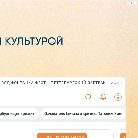
ЗСД ФОНТАНКА ФЕСТ
ПЕТЕРБУРГСКИЙ ЗАВТРАК
АФИША PLUS
рбург ищет креатив
Основатель Levrana и критика Татьяны Ким
Зач
НОВОСТИ КОМПАНИЙ
НОВОС