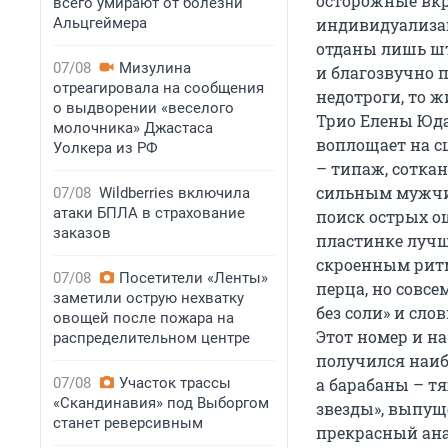
осторожные вкр
всего умирают от болезни
Альцгеймера
индивидуализац
отданы лишь шт
07/08
Мизулина
и благозвучно 
отреагировала на сообщения
недотроги, то ж
о выдворении «веселого
Трио Елены Юда
молочника» Джастаса
воплощает на с
Уолкера из РФ
– типаж, соткан
сильным мужчин
07/08
Wildberries включила
атаки БПЛА в страхование
поиск острых о
заказов
пластинке лучше
скроенным ритм
07/08
Посетители «Ленты»
перца, но совсе
заметили острую нехватку
без соли» и сло
овощей после пожара на
Этот номер и н
распределительном центре
получился наиб
07/08
Участок трассы
а барабаны – т
«Скандинавия» под Выборгом
звезды», выпуще
станет реверсивным
прекрасный ана