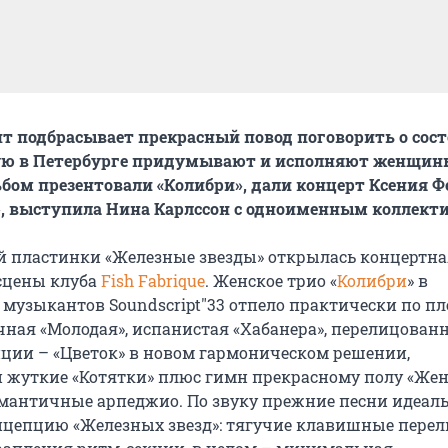
 подбрасывает прекрасный повод поговорить о сос
ую в Петербурге придумывают и исполняют женщин
бом презентовали «Колибри», дали концерт Ксения Ф
, выступила Нина Карлссон с одноименным коллект
й пластинки «Железные звезды» открылась концертна
сцены клуба
Fish Fabrique
. Женское трио «
Колибри
» в
музыкантов Soundscript"33 отпело практически по п
чная «Молодая», испанистая «Хабанера», перелицован
ции – «Цветок» в новом гармоническом решении,
 жуткие «Котятки» плюс гимн прекрасному полу «Же
мантичные арпеджио. По звуку прежние песни идеал
нцепцию «Железных звезд»: тягучие клавишные перел