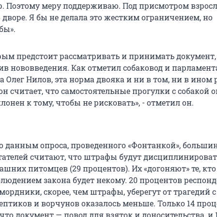
ер. Поэтому меру поддерживаю. Под присмотром взрос
 дворе. Я бы не делала это жестким ограничением, но
бы».
рым предстоит рассматривать и принимать документ, 
тив нововведения. Как отметил собаковод и парламен
а Олег Нилов, эта норма двояка и ни в том, ни в ином
он считает, что самостоятельные прогулки с собакой 
клонен к тому, чтобы не рисковать», - отметил он.
сно данным опроса, проведенного «Фонтанкой», больши
ателей считают, что штрафы будут дисциплинироват
шних питомцев (29 процентов). Их «догоняют» те, кто
облюдением закона будет некому. 20 процентов респон
мордники, скорее, чем штрафы, уберегут от трагедий с
птиков и ворчунов оказалось меньше. Только 14 про
то документ — повод для взяток и доносительства, и 