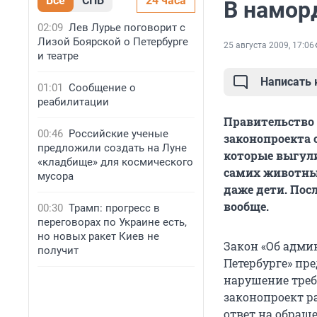
Все
СПБ
24 часа
В намор
02:09
Лев Лурье поговорит с
Лизой Боярской о Петербурге
25 августа 2009, 17:06
и театре
Написать
01:01
Сообщение о
реабилитации
Правительство
00:46
Российские ученые
законопроекта 
предложили создать на Луне
которые выгул
«кладбище» для космического
самих животных
мусора
даже дети. Пос
вообще.
00:30
Трамп: прогресс в
переговорах по Украине есть,
но новых ракет Киев не
Закон «Об адми
получит
Петербурге» пр
нарушение треб
законопроект р
ответ на обраще