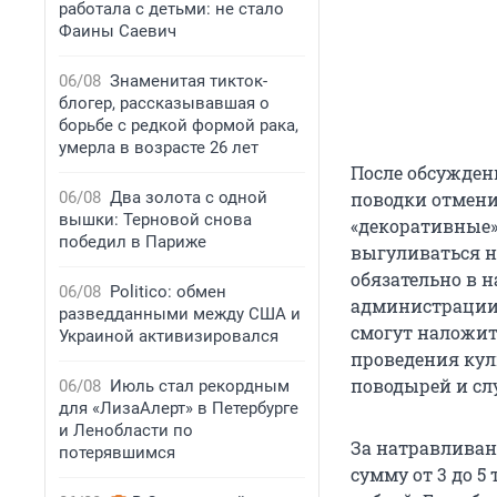
работала с детьми: не стало
Фаины Саевич
06/08
Знаменитая тикток-
блогер, рассказывавшая о
борьбе с редкой формой рака,
умерла в возрасте 26 лет
После обсужден
06/08
Два золота с одной
поводки отмени
вышки: Терновой снова
«декоративные»
победил в Париже
выгуливаться на
обязательно в 
06/08
Politico: обмен
администрации,
разведданными между США и
смогут наложить
Украиной активизировался
проведения кул
поводырей и сл
06/08
Июль стал рекордным
для «ЛизаАлерт» в Петербурге
и Ленобласти по
За натравливан
потерявшимся
сумму от 3 до 5