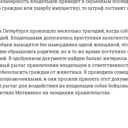
езалаберность владельцев приведет к серьезным после
 граждан или ущербу имуществу), то штраф составит о
 в Петербурге произошло несколько трагедий, когда со
дей. Владельцами допускалась преступная халатность
обаки выводятся без намордника одной женщиной, эт
мне обращались родители, но в то же время поступило
ий. В одобренном документе найден баланс интересов.
ный рычаг привлечения владельцев к ответственност
обезопасить граждан от животных. Я проводила совещ
олномоченными, и они просили принять этот докуме
л рычаг для воздействия на владельцев собак бойцовы
ентина Матвиенко на заседании правительства.