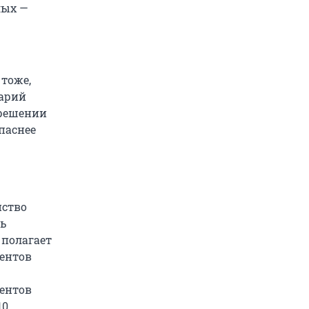
лых —
тоже,
тарий
 решении
опаснее
нство
ь
 полагает
дентов
центов
10