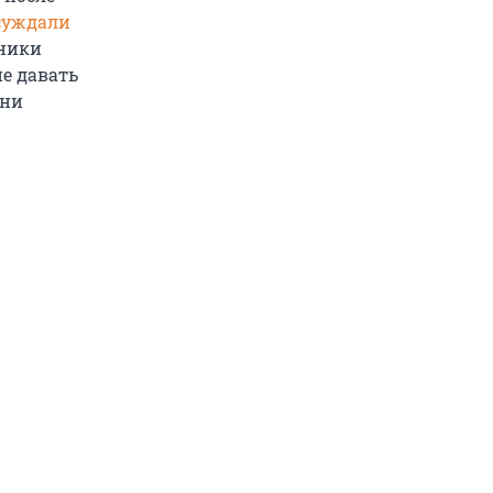
суждали
дники
не давать
они