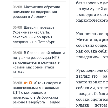
без взрослых де
06/08
Матвиенко обратила
на сумму от 2 д
внимание на задержания
вышедшим с жив
россиян в Армении
наркотического
06/08
Швеция передаст
Украине танкер Caffa,
Как пояснила п
захваченный во время
Митянина, с ре
следования в Петербург
собачьих общес
как собака себя
06/08
В Ярославской области
поведение», - 
потушили резервуары НПЗ,
загоревшиеся в результате
«самой массовой атаки
Руководитель о
БПЛА»
взгляд, это — р
часто звонят с 
06/08
«Стоит скорая с
собаками, отвл
включенными мигалками»:
ДТП с мотоциклом
находят. Собак
произошло в Выборгском
собаки сцепятся
районе Петербурга — видео
клыки — потом «