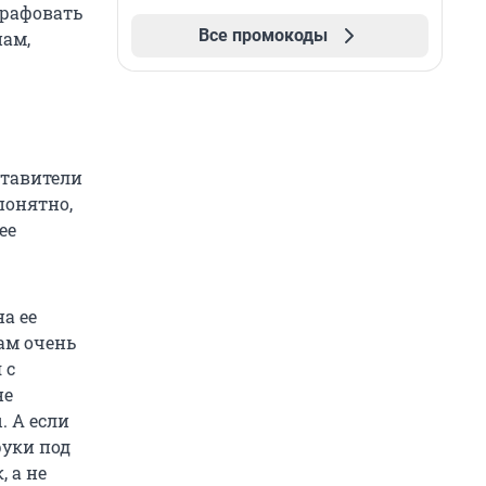
трафовать
Все промокоды
нам,
ставители
понятно,
ее
а ее
ам очень
 с
не
. А если
руки под
, а не