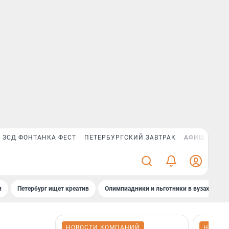
ЗСД ФОНТАНКА ФЕСТ
ПЕТЕРБУРГСКИЙ ЗАВТРАК
АФИША PLUS
и
Петербург ищет креатив
Олимпиадники и льготники в вузах СПб
НОВОСТИ КОМПАНИЙ
НОВОС