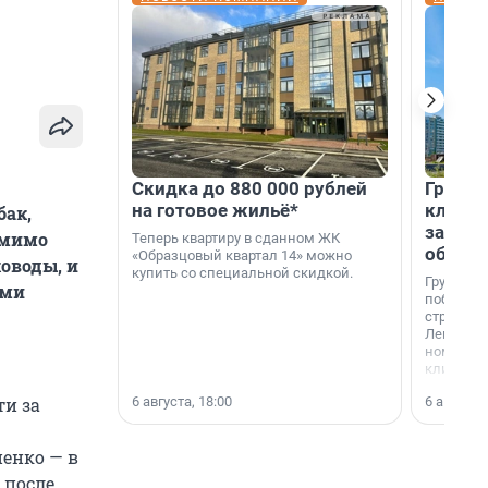
Скидка до 880 000 рублей
Группа
на готовое жильё*
клиен
бак,
застро
омимо
Теперь квартиру в сданном ЖК
област
«Образцовый квартал 14» можно
ководы, и
купить со специальной скидкой.
Группа А
ами
победите
строител
Ленингра
номинац
клиенто
застройщ
6 августа, 18:00
6 августа,
ти за
области»
енко — в
 после