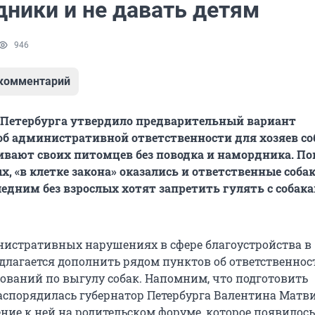
дники и не давать детям
946
 комментарий
 Петербурга утвердило предварительный вариант
об административной ответственности для хозяев со
ивают своих питомцев без поводка и намордника. П
, «в клетке закона» оказались и ответственные соба
ледним без взрослых хотят запретить гулять с собак
нистративных нарушениях в сфере благоустройства в
едлагается дополнить рядом пунктов об ответственнос
ований по выгулу собак. Напомним, что подготовить
аспорядилась губернатор Петербурга Валентина Матви
ние к ней на родительском форуме, которое появилось