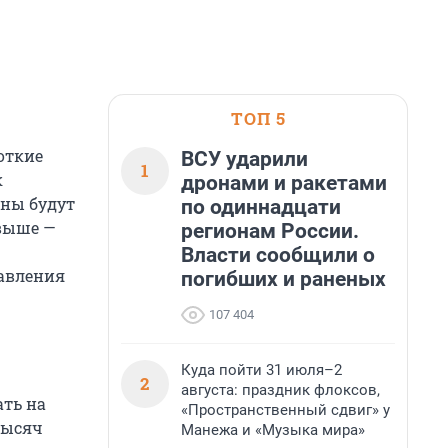
ТОП 5
откие
ВСУ ударили
1
к
дронами и ракетами
жны будут
по одиннадцати
 выше —
регионам России.
Власти сообщили о
авления
погибших и раненых
107 404
Куда пойти 31 июля–2
2
августа: праздник флоксов,
ать на
«Пространственный сдвиг» у
 тысяч
Манежа и «Музыка мира»