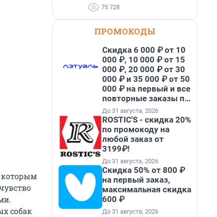
75 728
ПРОМОКОДЫ
Скидка 6 000 ₽ от 10
000 ₽, 10 000 ₽ от 15
000 ₽, 20 000 ₽ от 30
000 ₽ и 35 000 ₽ от 50
000 ₽ на первый и все
повторные заказы по
промокоду НАБЕРИ
До 31 августа, 2026
ROSTIC'S - скидка 20%
по промокоду на
любой заказ от
3199₽!
До 31 августа, 2026
Скидка 50% от 800 ₽
, которым
на первый заказ,
 чувство
максимальная скидка
600 ₽
ми.
ых собак
До 31 августа, 2026