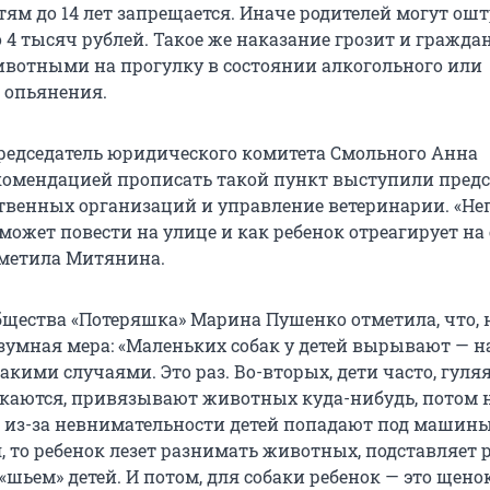
тям до 14 лет запрещается. Иначе родителей могут ош
о 4 тысяч рублей. Такое же наказание грозит и гражда
отными на прогулку в состоянии алкогольного или
 опьянения.
редседатель юридического комитета Смольного Анна
комендацией прописать такой пункт выступили пред
твенных организаций и управление ветеринарии. «Не
 может повести на улице и как ребенок отреагирует на 
отметила Митянина.
бщества «Потеряшка» Марина Пушенко отметила, что, н
азумная мера: «Маленьких собак у детей вырывают — н
такими случаями. Это раз. Во-вторых, дети часто, гуляя
екаются, привязывают животных куда-нибудь, потом 
и из-за невнимательности детей попадают под машины
, то ребенок лезет разнимать животных, подставляет 
шьем» детей. И потом, для собаки ребенок — это щенок