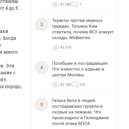
дствиям
87 083
7
т 4 до 5
Теракты против мирных
3
граждан. Татьяна Ким
баки
ответила, почему ВСУ атакует
. Когда
склады Wildberries
о
83 378
 и много
Погибшие и пострадавшие.
и. Эти
4
Что известно о взрыве в
ание с
центре Москвы
нт,
82 183
216
х пород»,
Галька била в людей,
5
пострадавших грузили в
скорые на лежаках. Что
происходило в Геленджике
после атаки БПЛА