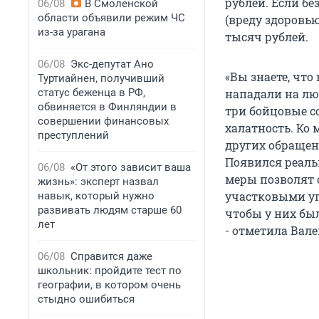
рублей. Если б
06/08
В Смоленской
области объявили режим ЧС
(вреду здоровью
из-за урагана
тысяч рублей.
06/08
Экс-депутат Ано
«Вы знаете, что
Туртиайнен, получивший
статус беженца в РФ,
нападали на лю
обвиняется в Финляндии в
три бойцовые с
совершении финансовых
халатность. Ко 
преступлений
других обращен
Появился реаль
06/08
«От этого зависит ваша
меры позволят 
жизнь»: эксперт назвал
участковыми уп
навык, который нужно
развивать людям старше 60
чтобы у них бы
лет
- отметила Вал
06/08
Справится даже
школьник: пройдите тест по
географии, в котором очень
стыдно ошибиться