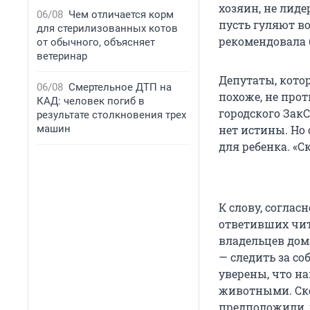
хозяин, не лид
06/08
Чем отличается корм
пусть гуляют во
для стерилизованных котов
рекомендовала 
от обычного, объясняет
ветеринар
Депутаты, кото
06/08
Смертельное ДТП на
похоже, не про
КАД: человек погиб в
городского ЗакС
результате столкновения трех
машин
нет истины. Но 
для ребенка. «С
К слову, согла
ответивших чит
владельцев дома
— следить за с
уверены, что на
животными. Ске
предположили, ч