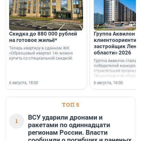
Скидка до 880 000 рублей
Группа Аквилон 
на готовое жильё*
клиентоориентир
застройщик Лени
Теперь квартиру в сданном ЖК
области» 2026
«Образцовый квартал 14» можно
купить со специальной скидкой.
Группа Аквилон стала 
победителей конкурса 
строительная организа
Ленинградской области 
номинации «Самый
6 августа, 18:00
6 августа, 16:50
клиентоориентированн
застройщик Ленинград
области».
ТОП 5
ВСУ ударили дронами и
1
ракетами по одиннадцати
регионам России. Власти
сообщили о погибших и раненых