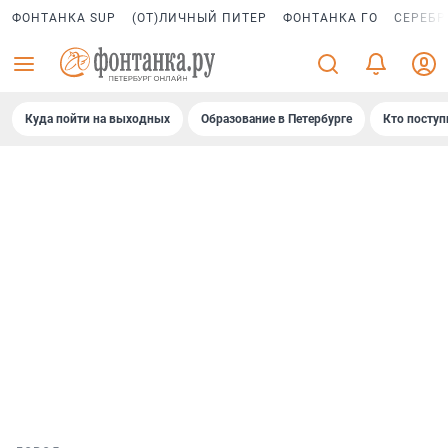
ФОНТАНКА SUP
(ОТ)ЛИЧНЫЙ ПИТЕР
ФОНТАНКА ГО
СЕРЕБР
Куда пойти на выходных
Образование в Петербурге
Кто поступ