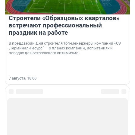
Строители «Образцовых кварталов»
встречают профессиональный
праздник на работе
В преддверии Дня строителя топ-менеджеры компании «СЗ
„Терминал-Ресурс“ — о планах компании, испытаниях и
поводах для осторожного оптимизма.
7 августа, 18:00