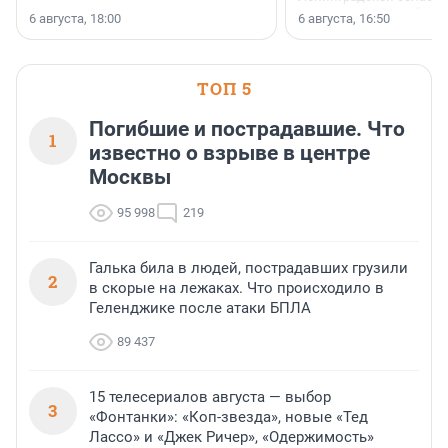
номинации «Самый
6 августа, 18:00
6 августа, 16:50
клиентоориентированн
застройщик Ленинград
области».
ТОП 5
Погибшие и пострадавшие. Что
1
известно о взрыве в центре
Москвы
95 998
219
Галька била в людей, пострадавших грузили
2
в скорые на лежаках. Что происходило в
Геленджике после атаки БПЛА
89 437
15 телесериалов августа — выбор
3
«Фонтанки»: «Коп-звезда», новые «Тед
Лассо» и «Джек Ричер», «Одержимость»