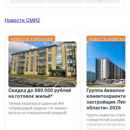
Новости СМИ2
НОВОСТИ КОМПАНИЙ
НОВОСТИ КОМПАНИ
Скидка до 880 000 рублей
Группа Аквилон 
на готовое жильё*
клиентоориентир
застройщик Лени
Теперь квартиру в сданном ЖК
области» 2026
«Образцовый квартал 14» можно
купить со специальной скидкой.
Группа Аквилон стала 
победителей конкурса 
строительная организа
Ленинградской области 