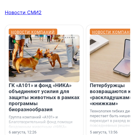
Новости СМИ2
НОВОСТИ КОМПАНИЙ
НОВОСТИ КОМПАНИ
ГК «А101» и фонд «НИКА»
Петербуржцы
объединяют усилия для
возвращаются к
защиты животных в рамках
«раскладушкам» 
программы
«книжкам»
биоразнообразия
Технология гибких дисп
перестает быть нишевы
Группа компаний «А101» и
переходит в разряд вос
Благотворительный фонд помощи
повседневных решений
бездомным животным «НИКА»
заключили соглашение о
6 августа, 12:26
5 августа, 13:56