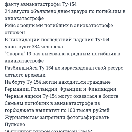
факту авиакатастрофы Ту-154
24 августа объявлено днем траура по погибшим в
авиакатастрофе
Рейс с родными погибших в авиакатастрофе
отложен
В ликвидации последствий падения Ту-154
участвуют 334 человека
"Скорая" 19 раз выезжала к родным погибших в
авиакатастрофе
Разбившийся Ту-154 не израсходовал свой ресурс
летного времени
На борту Ту-154 могли находиться граждане
Германии, Голландии, Франции и Финляндии
Черные ящики Ту-154 могут оказаться в болоте
Семьям погибших в авиакатастрофе из
горбюджета выплатят по 100 тысяч рублей
Журналистам запретили фотографировать
Пулково
Обнаружен второй самописец Ту-154