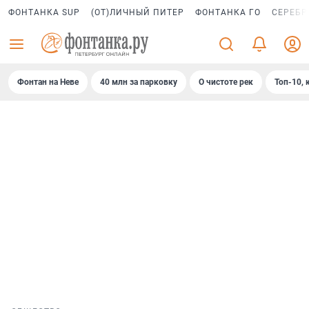
ФОНТАНКА SUP
(ОТ)ЛИЧНЫЙ ПИТЕР
ФОНТАНКА ГО
СЕРЕБР
Фонтан на Неве
40 млн за парковку
О чистоте рек
Топ-10, 