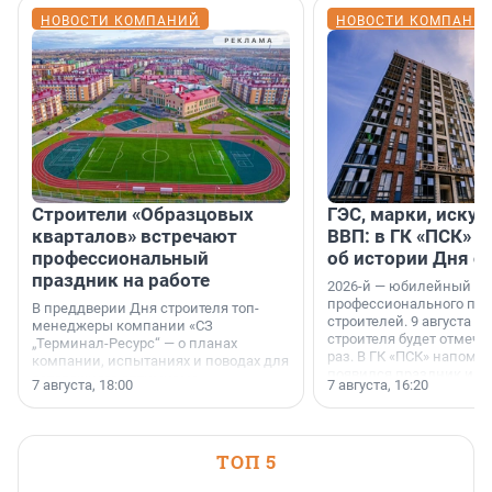
НОВОСТИ КОМПАНИЙ
НОВОСТИ КОМПАНИ
Строители «Образцовых
ГЭС, марки, искус
кварталов» встречают
ВВП: в ГК «ПСК» р
профессиональный
об истории Дня с
праздник на работе
2026-й — юбилейный го
профессионального пр
В преддверии Дня строителя топ-
строителей. 9 августа 2
менеджеры компании «СЗ
строителя будет отмечат
„Терминал-Ресурс“ — о планах
раз. В ГК «ПСК» напомни
компании, испытаниях и поводах для
появился праздник и к
осторожного оптимизма.
7 августа, 18:00
7 августа, 16:20
поменялась роль строит
ТОП 5