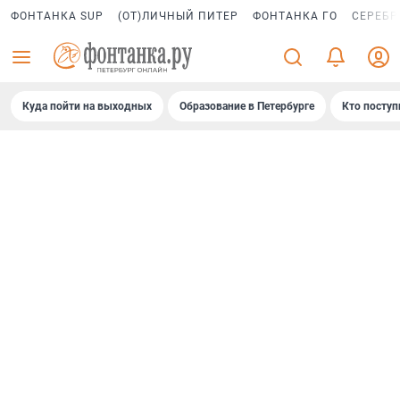
ФОНТАНКА SUP
(ОТ)ЛИЧНЫЙ ПИТЕР
ФОНТАНКА ГО
СЕРЕБР
Куда пойти на выходных
Образование в Петербурге
Кто поступ