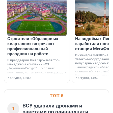
Строители «Образцовых
На водоёмах Лен
кварталов» встречают
заработали новы
профессиональный
станции МегаФон
праздник на работе
Инженеры МегаФона ус
телеком-оборудование 
В преддверии Дня строителя топ-
популярных водоёмах
менеджеры компании «СЗ
Ленинградской области
„Терминал-Ресурс“ — о планах
станции вблизи Лембол
компании, испытаниях и поводах для
Раздолинского озёр, а 
осторожного оптимизма.
7 августа, 18:00
7 августа, 14:59
недалеко от Большого Т
водопада.
ТОП 5
ВСУ ударили дронами и
1
ракетами по одиннадцати