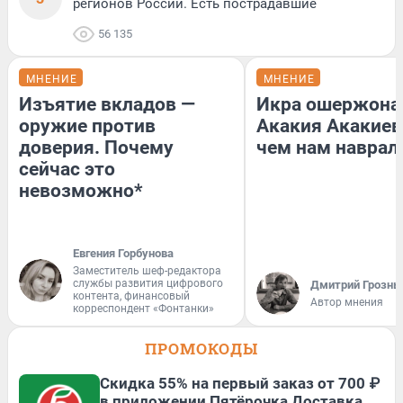
регионов России. Есть пострадавшие
56 135
МНЕНИЕ
МНЕНИЕ
Изъятие вкладов —
Икра ошержона
оружие против
Акакия Акакиев
доверия. Почему
чем нам наврал
сейчас это
невозможно*
Евгения Горбунова
Заместитель шеф-редактора
службы развития цифрового
Дмитрий Грозны
контента, финансовый
Автор мнения
корреспондент «Фонтанки»
ПРОМОКОДЫ
Скидка 55% на первый заказ от 700 ₽
в приложении Пятёрочка Доставка