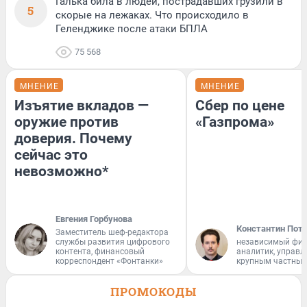
Галька била в людей, пострадавших грузили в
5
скорые на лежаках. Что происходило в
Геленджике после атаки БПЛА
75 568
МНЕНИЕ
МНЕНИЕ
Изъятие вкладов —
Сбер по цене
оружие против
«Газпрома»
доверия. Почему
сейчас это
невозможно*
Евгения Горбунова
Константин Пот
Заместитель шеф-редактора
службы развития цифрового
независимый фи
контента, финансовый
аналитик, управ
корреспондент «Фонтанки»
крупным частным
ПРОМОКОДЫ