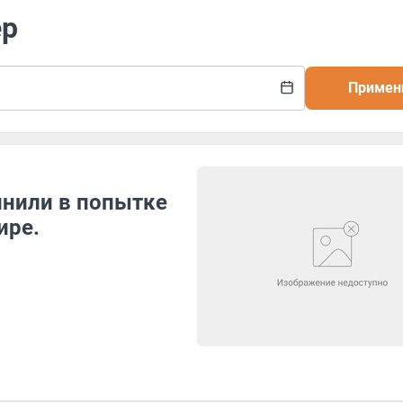
ер
Примен
инили в попытке
ире.