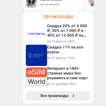
ан
Автор мнения
кр
ПРОМОКОДЫ
Скидка 20% от 4 000
₽, 30% от 7 000 ₽ и
40% от 12 000 ₽ на
первый и все
До 15 августа, 2026
повторные заказы по
Скидка 11% на все
промокоду ТРЕНД
курсы
До 31 августа, 2026
Интернет в 180+
странах мира без
роуминга и сим-карт
До 31 декабря, 2026
Все промокоды