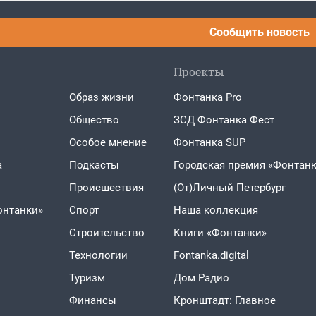
Сообщить новость
Проекты
Образ жизни
Фонтанка Pro
Общество
ЗСД Фонтанка Фест
Особое мнение
Фонтанка SUP
а
Подкасты
Городская премия «Фонтанк
Проиcшествия
(От)Личный Петербург
онтанки»
Спорт
Наша коллекция
Строительство
Книги «Фонтанки»
Технологии
Fontanka.digital
Туризм
Дом Радио
Финансы
Кронштадт: Главное