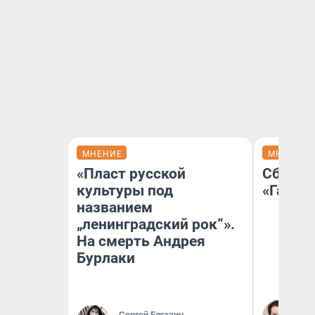
МНЕНИЕ
МНЕНИЕ
«Пласт русской
Сбер п
культуры под
«Газпр
названием
„ленинградский рок“».
На смерть Андрея
Бурлаки
Ко
не
Сергей Елгазин