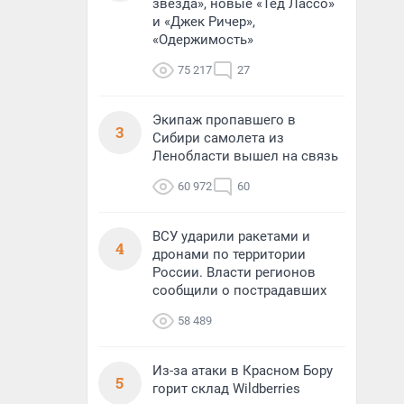
звезда», новые «Тед Лассо»
и «Джек Ричер»,
«Одержимость»
75 217
27
Экипаж пропавшего в
3
Сибири самолета из
Ленобласти вышел на связь
60 972
60
ВСУ ударили ракетами и
4
дронами по территории
России. Власти регионов
сообщили о пострадавших
58 489
Из-за атаки в Красном Бору
5
горит склад Wildberries