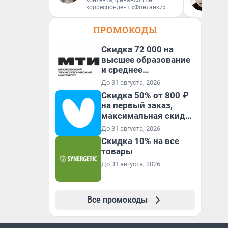
контента, финансовый
За
корреспондент «Фонтанки»
ре
ПРОМОКОДЫ
Скидка 72 000 на
высшее образование
и среднее
специальное
До 31 августа, 2026
образование в
Скидка 50% от 800 ₽
первый год обучения
на первый заказ,
максимальная скидка
600 ₽
До 31 августа, 2026
Скидка 10% на все
товары
До 31 августа, 2026
Все промокоды