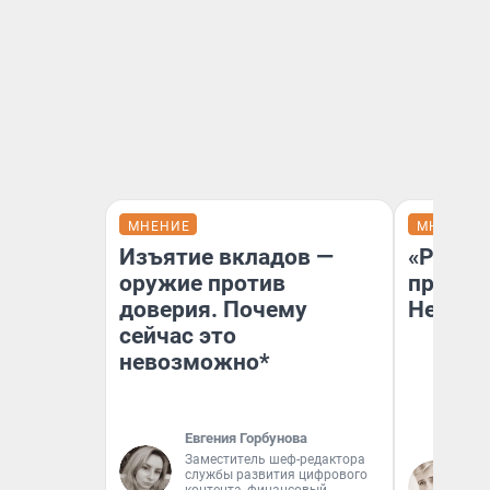
МНЕНИЕ
МНЕНИЕ
Изъятие вкладов —
«Решен
оружие против
принят
доверия. Почему
Неизве
сейчас это
невозможно*
Евгения Горбунова
Заместитель шеф-редактора
Вы
службы развития цифрового