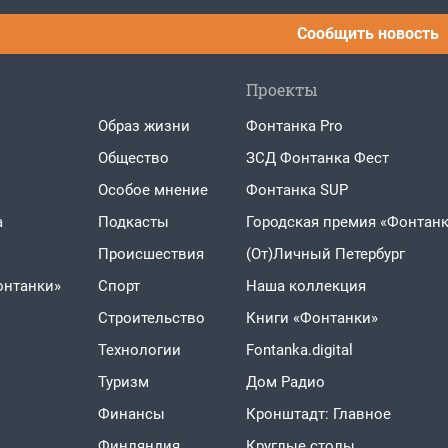
Сообщить новость
Проекты
Образ жизни
Фонтанка Pro
Общество
ЗСД Фонтанка Фест
Особое мнение
Фонтанка SUP
а
Подкасты
Городская премия «Фонтанк
Проиcшествия
(От)Личный Петербург
онтанки»
Спорт
Наша коллекция
Строительство
Книги «Фонтанки»
Технологии
Fontanka.digital
Туризм
Дом Радио
Финансы
Кронштадт: Главное
Финляндия
Круглые столы