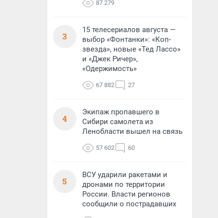
87 279
15 телесериалов августа —
3
выбор «Фонтанки»: «Коп-
звезда», новые «Тед Лассо»
и «Джек Ричер»,
«Одержимость»
67 882
27
Экипаж пропавшего в
4
Сибири самолета из
Ленобласти вышел на связь
57 602
60
ВСУ ударили ракетами и
5
дронами по территории
России. Власти регионов
сообщили о пострадавших