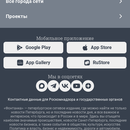
Все города сети
Проекты
Мобильное приложение
Google Play
App Store
App Gallery
RuStore
Мы в соцсетях
Контактные данные для Роскомнадзора и государственных органов
«Фонтанка» — петербургское сетевое издание, где можно найти не только
новости Петербурга, но и последние новости дня, и все важное и
интересное, что происходит в России и в мире. Здесь вы отыщете
наиболее значимые происшествия, новости Санкт-Петербурга, последние
новости бизнеса, а также события в обществе, культуре, искусстве.
Политика и власть, бизнес и недвижимость, дороги и автомобили,