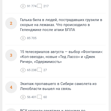
91 774
217
Галька била в людей, пострадавших грузили в
2
скорые на лежаках. Что происходило в
Геленджике после атаки БПЛА
85 705
15 телесериалов августа — выбор «Фонтанки»:
3
«Коп-звезда», новые «Тед Лассо» и «Джек
Ричер», «Одержимость»
65 238
27
Экипаж пропавшего в Сибири самолета из
4
Ленобласти вышел на связь
56 401
60
ВСУ ударили ракетами и дронами по