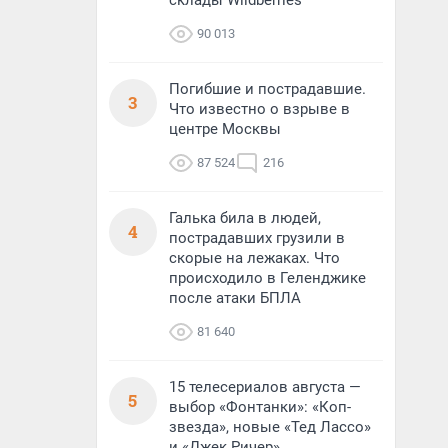
склады Wildberries
90 013
Погибшие и пострадавшие.
3
Что известно о взрыве в
центре Москвы
87 524
216
Галька била в людей,
4
пострадавших грузили в
скорые на лежаках. Что
происходило в Геленджике
после атаки БПЛА
81 640
15 телесериалов августа —
5
выбор «Фонтанки»: «Коп-
звезда», новые «Тед Лассо»
и «Джек Ричер»,