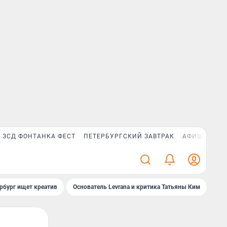
ЗСД ФОНТАНКА ФЕСТ
ПЕТЕРБУРГСКИЙ ЗАВТРАК
АФИША PLUS
рбург ищет креатив
Основатель Levrana и критика Татьяны Ким
Зач