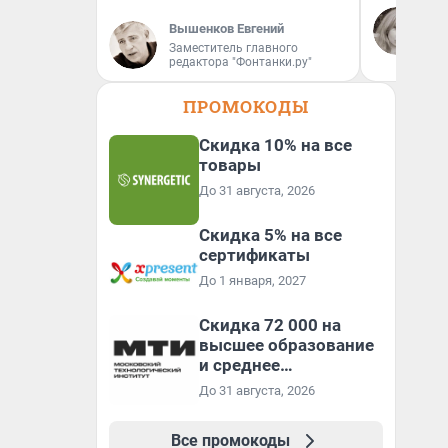
Ев
За
Вышенков Евгений
сл
Заместитель главного
ко
редактора "Фонтанки.ру"
ко
ПРОМОКОДЫ
Скидка 10% на все
товары
До 31 августа, 2026
Скидка 5% на все
сертификаты
До 1 января, 2027
Скидка 72 000 на
высшее образование
и среднее
специальное
До 31 августа, 2026
образование в
первый год обучения
Все промокоды