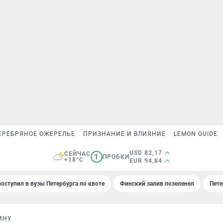
ЕРЕБРЯНОЕ ОЖЕРЕЛЬЕ
ПРИЗНАНИЕ И ВЛИЯНИЕ
LEMON GUIDE
USD 82,17
СЕЙЧАС
1
ПРОБКИ
+18°C
EUR 94,84
поступил в вузы Петербурга по квоте
Финский залив позеленел
Пете
ИНУ