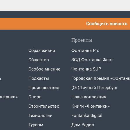
Сообщить новость
Проекты
Образ жизни
Фонтанка Pro
Общество
ЗСД Фонтанка Фест
Особое мнение
Фонтанка SUP
а
Подкасты
Городская премия «Фонтанк
Проиcшествия
(От)Личный Петербург
онтанки»
Спорт
Наша коллекция
Строительство
Книги «Фонтанки»
Технологии
Fontanka.digital
Туризм
Дом Радио