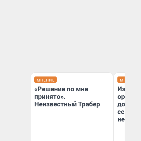
МНЕНИЕ
МНЕНИЕ
«Решение по мне
Изъяти
принято».
оружие
Неизвестный Трабер
довери
сейчас 
невоз