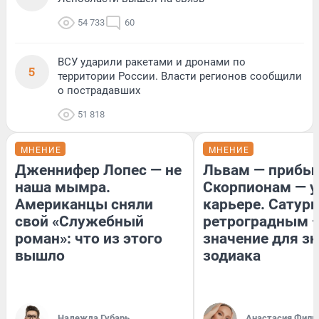
54 733
60
ВСУ ударили ракетами и дронами по
5
территории России. Власти регионов сообщили
о пострадавших
51 818
МНЕНИЕ
МНЕНИЕ
Дженнифер Лопес — не
Львам — прибыл
наша мымра.
Скорпионам — у
Американцы сняли
карьере. Сатурн
свой «Служебный
ретроградным 
роман»: что из этого
значение для з
вышло
зодиака
Надежда Губарь
Анастасия Фили