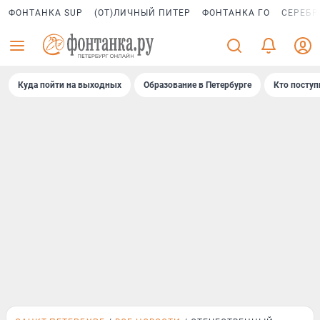
ФОНТАНКА SUP
(ОТ)ЛИЧНЫЙ ПИТЕР
ФОНТАНКА ГО
СЕРЕБР
Куда пойти на выходных
Образование в Петербурге
Кто поступ