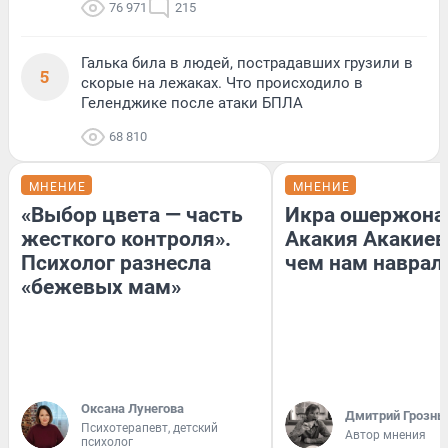
76 971
215
Галька била в людей, пострадавших грузили в
5
скорые на лежаках. Что происходило в
Геленджике после атаки БПЛА
68 810
МНЕНИЕ
МНЕНИЕ
«Выбор цвета — часть
Икра ошержона
жесткого контроля».
Акакия Акакиев
Психолог разнесла
чем нам наврал
«бежевых мам»
Оксана Лунегова
Дмитрий Грозны
Психотерапевт, детский
Автор мнения
психолог