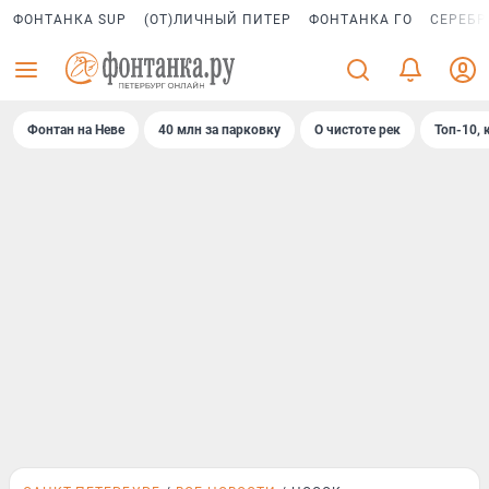
ФОНТАНКА SUP
(ОТ)ЛИЧНЫЙ ПИТЕР
ФОНТАНКА ГО
СЕРЕБР
Фонтан на Неве
40 млн за парковку
О чистоте рек
Топ-10, 