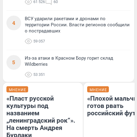
61 526
60
ВСУ ударили ракетами и дронами по
4
территории России. Власти регионов сообщили
о пострадавших
59 057
Из-за атаки в Красном Бору горит склад
5
Wildberries
53 351
МНЕНИЕ
МНЕНИЕ
«Пласт русской
«Плохой мальчи
культуры под
готов рвать
названием
российский фут
„ленинградский рок“».
На смерть Андрея
Бурлаки