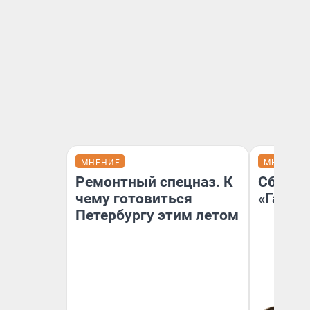
МНЕНИЕ
МНЕНИЕ
Ремонтный спецназ. К
Сбер п
чему готовиться
«Газпр
Петербургу этим летом
Ко