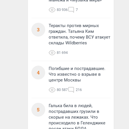
Манежа и «Музыка мира»
83 936
7
Теракты против мирных
3
граждан. Татьяна Ким
ответила, почему ВСУ атакует
склады Wildberries
81 694
Погибшие и пострадавшие.
4
Что известно о взрыве в
центре Москвы
80 587
216
Галька била в людей,
5
пострадавших грузили в
скорые на лежаках. Что
происходило в Геленджике
после атаки БПЛА