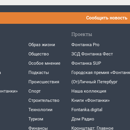
Сообщить новость
Проекты
Образ жизни
Фонтанка Pro
Общество
ЗСД Фонтанка Фест
Особое мнение
Фонтанка SUP
а
Подкасты
Городская премия «Фонтанк
Проиcшествия
(От)Личный Петербург
онтанки»
Спорт
Наша коллекция
Строительство
Книги «Фонтанки»
Технологии
Fontanka.digital
Туризм
Дом Радио
Финансы
Кронштадт: Главное