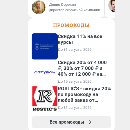
не
Денис Сорокин
ан
директор сервисной компании
кр
ПРОМОКОДЫ
Скидка 11% на все
курсы
До 31 августа, 2026
Скидка 20% от 4 000
₽, 30% от 7 000 ₽ и
40% от 12 000 ₽ на
первый и все
До 15 августа, 2026
повторные заказы по
ROSTIC'S - скидка 20%
промокоду ТРЕНД
по промокоду на
любой заказ от
3199₽!
До 31 августа, 2026
Все промокоды