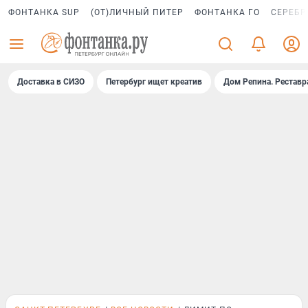
ФОНТАНКА SUP
(ОТ)ЛИЧНЫЙ ПИТЕР
ФОНТАНКА ГО
СЕРЕБР
Доставка в СИЗО
Петербург ищет креатив
Дом Репина. Реставр