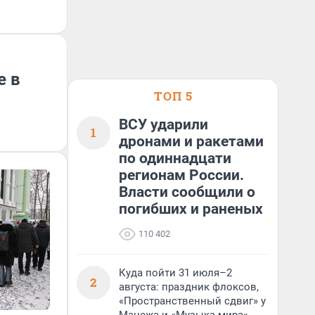
е в
ТОП 5
ВСУ ударили
1
дронами и ракетами
по одиннадцати
регионам России.
Власти сообщили о
погибших и раненых
110 402
Куда пойти 31 июля–2
2
августа: праздник флоксов,
«Пространственный сдвиг» у