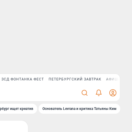
ЗСД ФОНТАНКА ФЕСТ
ПЕТЕРБУРГСКИЙ ЗАВТРАК
АФИША PLUS
рбург ищет креатив
Основатель Levrana и критика Татьяны Ким
Зач