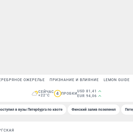
ЕРЕБРЯНОЕ ОЖЕРЕЛЬЕ
ПРИЗНАНИЕ И ВЛИЯНИЕ
LEMON GUIDE
USD 81,41
СЕЙЧАС
4
ПРОБКИ
+22°C
EUR 94,06
поступил в вузы Петербурга по квоте
Финский залив позеленел
Пете
РГСКАЯ