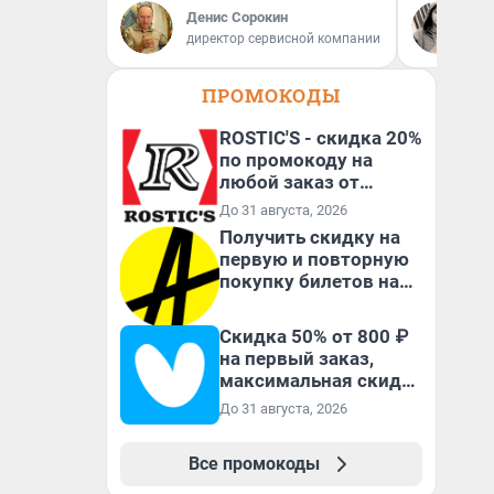
Денис Сорокин
Се
директор сервисной компании
Ав
ПРОМОКОДЫ
ROSTIC'S - скидка 20%
по промокоду на
любой заказ от
3199₽!
До 31 августа, 2026
Получить скидку на
первую и повторную
покупку билетов на
Яндекс Афише
Скидка 50% от 800 ₽
на первый заказ,
максимальная скидка
600 ₽
До 31 августа, 2026
Все промокоды