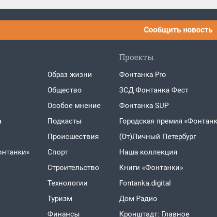
Сообщить новость
Проекты
Образ жизни
Фонтанка Pro
Общество
ЗСД Фонтанка Фест
Особое мнение
Фонтанка SUP
а
Подкасты
Городская премия «Фонтанк
Проиcшествия
(От)Личный Петербург
онтанки»
Спорт
Наша коллекция
Строительство
Книги «Фонтанки»
Технологии
Fontanka.digital
Туризм
Дом Радио
Финансы
Кронштадт: Главное