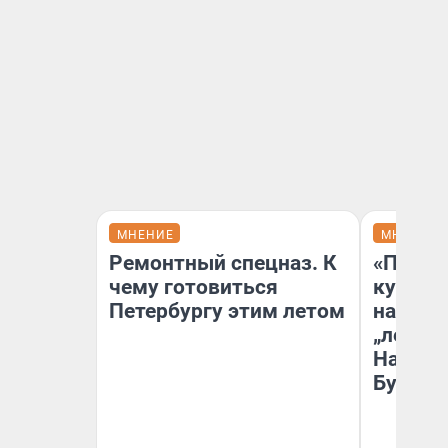
МНЕНИЕ
МНЕНИЕ
Ремонтный спецназ. К
«Пласт
чему готовиться
культу
Петербургу этим летом
назван
„ленинг
На сме
Бурлак