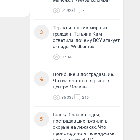
Манежа и «Музыка мира»
91 923
7
Теракты против мирных
3
граждан. Татьяна Ким
ответила, почему ВСУ атакует
склады Wildberries
87 346
Погибшие и пострадавшие.
4
Что известно о взрыве в
центре Москвы
85 035
216
Галька била в людей,
5
пострадавших грузили в
скорые на лежаках. Что
происходило в Геленджике
после атаки БПЛА