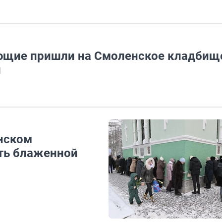
ющие пришли на Смоленское кладбищ
й
нском
ть блаженной