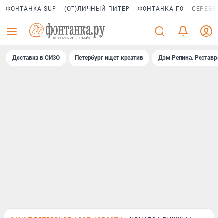
ФОНТАНКА SUP
(ОТ)ЛИЧНЫЙ ПИТЕР
ФОНТАНКА ГО
СЕРЕБР
Доставка в СИЗО
Петербург ищет креатив
Дом Репина. Реставр