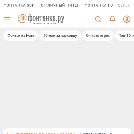
ФОНТАНКА SUP
(ОТ)ЛИЧНЫЙ ПИТЕР
ФОНТАНКА ГО
СЕРЕБР
Фонтан на Неве
40 млн за парковку
О чистоте рек
Топ-10, 