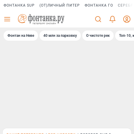
ФОНТАНКА SUP
(ОТ)ЛИЧНЫЙ ПИТЕР
ФОНТАНКА ГО
СЕРЕБР
Фонтан на Неве
40 млн за парковку
О чистоте рек
Топ-10, 