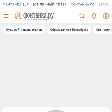
ФОНТАНКА SUP
(ОТ)ЛИЧНЫЙ ПИТЕР
ФОНТАНКА ГО
СЕРЕБР
Куда пойти на выходных
Образование в Петербурге
Кто поступ