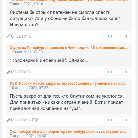
7 июня 2021, 19:16
Система быстрых платежей не смогла спасти 
ситуацию? Или у обоих не было банковских карт? 
Или мозгов?
+0
–0
ОТВЕТИТЬ
Судно из Петербурга привезло в Финляндию 15 заболевших «индийским коронавирусом». Это больше половины случаев нового штамма в стране
12 мая 2021, 17:38
"Коронарной инфекцией". Однако...
+0
–0
ОТВЕТИТЬ
РБК: Россия может закрыть авиасообщение с Турцией из-за коронавируса
10 апреля 2021, 07:22
Пусть закроют для тех, кто Спутником не укололся. 
Для привитых - никаких ограничений. Вот и прйдет 
прививочная компания на "ура".
+0
–0
ОТВЕТИТЬ
2
Суд прекратил дело проректора петербургского вуза, студента которого убило наледью
7 апреля 2021, 14:43