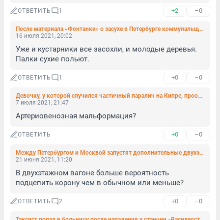
+2
–0
ОТВЕТИТЬ
1
После материала «Фонтанки» о засухе в Петербурге коммунальщики выйдут на полив газонов
16 июля 2021, 20:02
Уже и кустарники все засохли, и молодые деревья. 
Палки сухие польют.
+0
–0
ОТВЕТИТЬ
1
Девочку, у которой случился частичный паралич на Кипре, прооперировали в Педиатрическом университете
7 июля 2021, 21:47
Артериовенозная мальформация?
+0
–0
ОТВЕТИТЬ
Между Петербургом и Москвой запустят дополнительные двухэтажные поезда
21 июня 2021, 11:20
В двухэтажном вагоне больше вероятность 
подцепить корону чем в обычном или меньше?
+0
–0
ОТВЕТИТЬ
2
Таксист попал в больницу после нападения у станции «Василеостровская» в Петербурге. Дело оказалось в 20 рублях