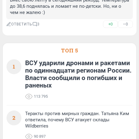
Внёс свою лепту в сегодняшний рекорд. Температура 
до 38,6 поднялась и ломает не по-детски. Но, ни о 
чем не жалею :)
+0
–0
ОТВЕТИТЬ
3
ТОП 5
ВСУ ударили дронами и ракетами
1
по одиннадцати регионам России.
Власти сообщили о погибших и
раненых
113 795
Теракты против мирных граждан. Татьяна Ким
2
ответила, почему ВСУ атакует склады
Wildberries
90 897