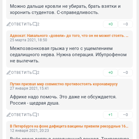
Можно дальше кровли не убирать, брать взятки и 
хоронить студентов. С-справедливость.
+0
–0
ОТВЕТИТЬ
2
Адвокат: Навального «довели» до того, что он не может стоять. Его состояние ухудшалось четыре недели
25 марта 2021, 18:50
Межпозвонковая грыжа у него с ущемлением 
седалищного нерва. Нужна операция. Ибупрофеном 
не вылечить.
+0
–0
ОТВЕТИТЬ
2
Путин призвал мир совместно противостоять коронавирусу
27 января 2021, 15:41
Африке надо помочь. Это даже не обсуждается. 
Россия - щедрая душа.
+1
–0
ОТВЕТИТЬ
1
В Петербурге на фоне дефицита вакцины привили рекордные 1675 человек за сутки
12 января 2021, 20:23