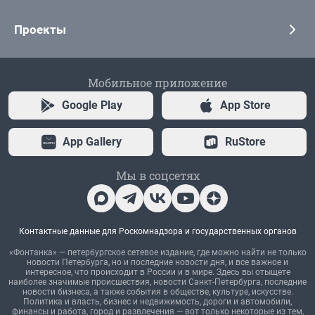
Проекты
Мобильное приложение
Google Play
App Store
App Gallery
RuStore
Мы в соцсетях
Контактные данные для Роскомнадзора и государственных органов
«Фонтанка» — петербургское сетевое издание, где можно найти не только
новости Петербурга, но и последние новости дня, и все важное и
интересное, что происходит в России и в мире. Здесь вы отыщете
наиболее значимые происшествия, новости Санкт-Петербурга, последние
новости бизнеса, а также события в обществе, культуре, искусстве.
Политика и власть, бизнес и недвижимость, дороги и автомобили,
финансы и работа, город и развлечения — вот только некоторые из тем,