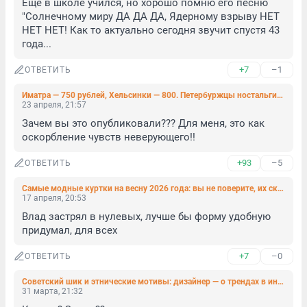
Еще в школе учился, но хорошо помню его песню 
"Солнечному миру ДА ДА ДА, Ядерному взрыву НЕТ 
НЕТ НЕТ! Как то актуально сегодня звучит спустя 43 
года...
+7
–1
ОТВЕТИТЬ
Иматра — 750 рублей, Хельсинки — 800. Петербуржцы ностальгируют по своим поездкам из прошлого
23 апреля, 21:57
Зачем вы это опубликовали??? Для меня, это как 
оскорбление чувств неверующего!!
+93
–5
ОТВЕТИТЬ
Самые модные куртки на весну 2026 года: вы не поверите, их скупают все
17 апреля, 20:53
Влад застрял в нулевых, лучше бы форму удобную 
придумал, для всех
+7
–0
ОТВЕТИТЬ
Советский шик и этнические мотивы: дизайнер — о трендах в интерьере
31 марта, 21:32