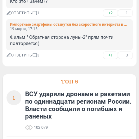
Кто это? Зачем??
+2
–1
ОТВЕТИТЬ
1
Импортные смартфоны останутся без скоростного интернета в России: в чем причина и к чему готовиться
19 марта, 17:15
Фильм " Обратная сторона луны-2" прям почти 
повторяется(
+1
–0
ОТВЕТИТЬ
3
ТОП 5
ВСУ ударили дронами и ракетами
1
по одиннадцати регионам России.
Власти сообщили о погибших и
раненых
102 079