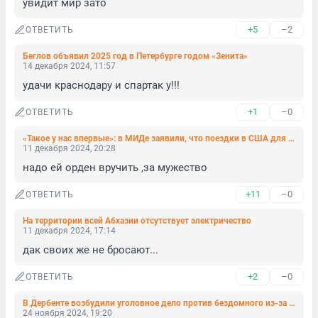
увидит мир зато
+5
–2
ОТВЕТИТЬ
Беглов объявил 2025 год в Петербурге годом «Зенита»
14 декабря 2024, 11:57
удачи краснодару и спартак у!!!
+1
–0
ОТВЕТИТЬ
«Такое у нас впервые»: в МИДе заявили, что поездки в США для россиян «чреваты серьезными рисками»
11 декабря 2024, 20:28
надо ей орден вручить ,за мужество
+11
–0
ОТВЕТИТЬ
На территории всей Абхазии отсутствует электричество
11 декабря 2024, 17:14
дак своих же не бросают...
+2
–0
ОТВЕТИТЬ
В Дербенте возбудили уголовное дело против бездомного из-за осквернения мемориала «Скорбящая мать». Он грелся у Вечного огня
24 ноября 2024, 19:20