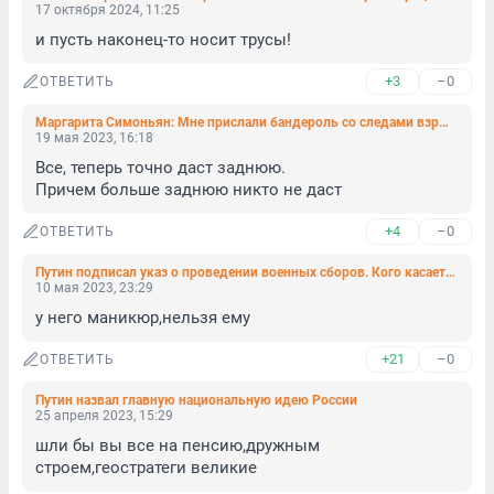
17 октября 2024, 11:25
и пусть наконец-то носит трусы!
+3
–0
ОТВЕТИТЬ
Маргарита Симоньян: Мне прислали бандероль со следами взрывчатки. Внутри — странное
19 мая 2023, 16:18
Все, теперь точно даст заднюю.

Причем больше заднюю никто не даст
+4
–0
ОТВЕТИТЬ
Путин подписал указ о проведении военных сборов. Кого касается призыв на сборы в 2023 году?
10 мая 2023, 23:29
у него маникюр,нельзя ему
+21
–0
ОТВЕТИТЬ
Путин назвал главную национальную идею России
25 апреля 2023, 15:29
шли бы вы все на пенсию,дружным 
строем,геостратеги великие