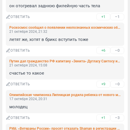
он отогревал заднюю филейную часть тела
+1
–1
ОТВЕТИТЬ
Роскосмос сообщил о появлении неопознанных космических объектов рядом со спутником Intelsat-33e
21 октября 2024, 21:32
летят же, хотят в брикс вступить тоже
+6
–0
ОТВЕТИТЬ
Путин дал гражданство РФ капитану «Зенита» Дугласу Сантосу и первому политическому беженцу из США
21 октября 2024, 15:08
счастье то какое
+9
–0
ОТВЕТИТЬ
Олимпийская чемпионка Липницкая родила ребенка от нового мужа. Бывший участвует в СВО
17 октября 2024, 20:31
молодец
+1
–3
ОТВЕТИТЬ
РИА: «Ветераны России» просят отказать Shaman в регистрации знака «Я русский»