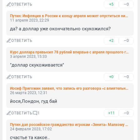
+5
–0
ОТВЕТИТЬ
Путин: Инфляция в России к концу апреля может опуститься ниже 3%
11 апреля 2023, 22:29
да? а доллар уже окончательно скукожился?
+2
–0
ОТВЕТИТЬ
Курс доллара превысил 78 рублей впервые с апреля прошлого года
3 апреля 2023, 15:33
"доллар скукоживается"
+0
–0
ОТВЕТИТЬ
Иосиф Пригожин заявил, что запись его разговора «с влиятельным человеком» — фейк
26 марта 2023, 12:31
йося,Лондон, гуд бай
+11
–0
ОТВЕТИТЬ
1
Путин дал российское гражданство игрокам «Зенита» Малкому и Клаудиньо
24 февраля 2023, 17:02
счастье та какое..