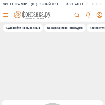
ФОНТАНКА SUP
(ОТ)ЛИЧНЫЙ ПИТЕР
ФОНТАНКА ГО
СЕРЕБР
Куда пойти на выходных
Образование в Петербурге
Кто поступ