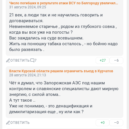
Число погибших в результате атаки ВСУ по Белгороду увеличилось до 5. Ранены еще 37 человек
31 августа 2024, 09:25
21 век, а люди так и не научились говорить и 
договариваться. 

Невменяемое старичье , родом из глубокого совка , 
когда вы все уже на погосты ? 

Вас заждались на суде всевышнем. 

Жить на понюшку табака осталось , - но бойню надо 
было развязать .
+27
–6
ОТВЕТИТЬ
7
Власти Курской области решили ограничить въезд в Курчатов
28 августа 2024, 21:13
Чёт я думал, что Запорожская АЭС под нашим 
контролем и славянские специалисты дают мирную 
энергию, с силой атома.. 

А тут такое ..

Уже не понимаю, - это денацификация и 
демилитаризация еще , ну или как ?
+0
–0
ОТВЕТИТЬ