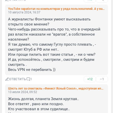
YouTube заработал на компьютерах у ряда пользователей. А у вас?
10 августа 2024, 16:37
А журналисты Фонтанки умеют высказывать 
открыто свое мнение?

Чего-нибудь рассказывать про то, что в очередной 
раз власти наказали не "врагов", а собственное 
население? 

Я так думаю, что самому Гуглу просто плевать , - 
смотрят Ютуб в РФ или нет.. 

Или проще пилить вот такие статьи , - ни о чем? 

И да, успокойтесь , смотрели , смотрим и будем 
смотреть .

Весь VPN не перебанить ))
+12
–1
ОТВЕТИТЬ
1
Шесть лет за спектакль «Финист Ясный Сокол», недоступная ипотека, что тормозит авторынок. Реакция «Фонтанки» на блогера-«гастролера»
13 июля 2024, 09:52
Жизнь долгая, планета Земля круглая.. 

Все ответят , рано или поздно.

Кто участвовал в этом судилище..
