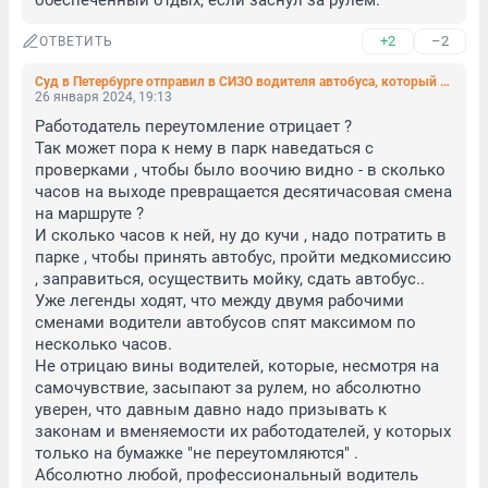
обеспеченный отдых, если заснул за рулем.
+2
–2
ОТВЕТИТЬ
Суд в Петербурге отправил в СИЗО водителя автобуса, который сбил пятерых на тротуаре
26 января 2024, 19:13
Работодатель переутомление отрицает ? 

Так может пора к нему в парк наведаться с 
проверками , чтобы было воочию видно - в сколько 
часов на выходе превращается десятичасовая смена 
на маршруте ?

И сколько часов к ней, ну до кучи , надо потратить в 
парке , чтобы принять автобус, пройти медкомиссию 
, заправиться, осуществить мойку, сдать автобус.. 

Уже легенды ходят, что между двумя рабочими 
сменами водители автобусов спят максимом по 
несколько часов.

Не отрицаю вины водителей, которые, несмотря на 
самочувствие, засыпают за рулем, но абсолютно 
уверен, что давным давно надо призывать к 
законам и вменяемости их работодателей, у которых 
только на бумажке "не переутомляются" .

Абсолютно любой, профессиональный водитель 