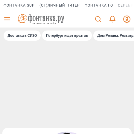
ФОНТАНКА SUP
(ОТ)ЛИЧНЫЙ ПИТЕР
ФОНТАНКА ГО
СЕРЕБР
Доставка в СИЗО
Петербург ищет креатив
Дом Репина. Реставр