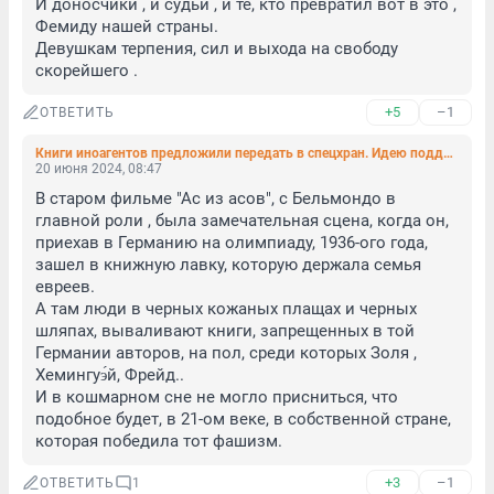
И доносчики , и судьи , и те, кто превратил вот в это , 
Фемиду нашей страны. 

Девушкам терпения, сил и выхода на свободу 
скорейшего .
+5
–1
ОТВЕТИТЬ
Книги иноагентов предложили передать в спецхран. Идею поддержал комитет Госдумы по культуре
20 июня 2024, 08:47
В старом фильме "Ас из асов", с Бельмондо в 
главной роли , была замечательная сцена, когда он, 
приехав в Германию на олимпиаду, 1936-ого года, 
зашел в книжную лавку, которую держала семья 
евреев. 

А там люди в черных кожаных плащах и черных 
шляпах, вываливают книги, запрещенных в той 
Германии авторов, на пол, среди которых Золя , 
Хемингуэ́й, Фрейд..

И в кошмарном сне не могло присниться, что 
подобное будет, в 21-ом веке, в собственной стране, 
которая победила тот фашизм.
+3
–1
ОТВЕТИТЬ
1