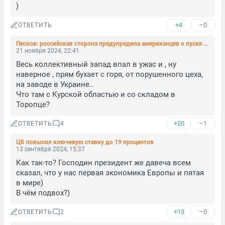
)
+4
–0
ОТВЕТИТЬ
Песков: российская сторона предупредила американцев о пуске «Орешника»
21 ноября 2024, 22:41
Весь коллективный запад впал в ужас и , ну 
наверное , прям бухает с горя, от порушенного цеха, 
на заводе в Украине.. 

Что там с Курской областью и со складом в 
Торопце?
+20
–1
ОТВЕТИТЬ
4
ЦБ повысил ключевую ставку до 19 процентов
13 сентября 2024, 15:37
Как так-то? Господин президент же давеча всем 
сказал, что у нас первая экономика Европы и пятая 
в мире) 

В чём подвох?)
+13
–0
ОТВЕТИТЬ
2