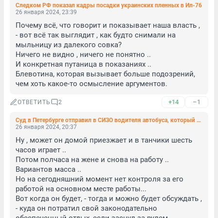
Следком РФ показал кадры посадки украинских пленных в Ил-76
26 января 2024, 23:39
Почему всё, что говорит и показывает наша власть , 
- вот всё так выглядит , как будто снимали на 
мыльницу из далекого совка?

Ничего не видно , ничего не понятно ..

И конкретная путаница в показаниях ..

Блевотина, которая вызывает больше подозрений, 
чем хоть какое-то осмысление аргументов.
+14
–1
ОТВЕТИТЬ
2
Суд в Петербурге отправил в СИЗО водителя автобуса, который сбил пятерых на тротуаре
26 января 2024, 20:37
Ну , может он домой приезжает и в танчики шесть 
часов играет ..

Потом полчаса на жене и снова на работу ..

Вариантов масса .. 

Но на сегодняшний момент нет контроля за его 
работой на основном месте работы... 

Вот когда он будет, - тогда и можно будет обсуждать , 
- куда он потратил свой законодательно 