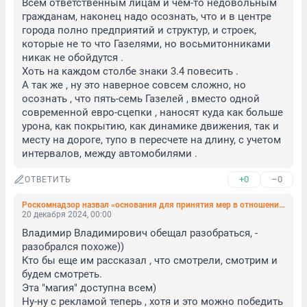
Всем ответственным лицам и чем-то недовольным 
гражданам, наконец надо осознать, что и в центре 
города полно предприятий и структур, и строек, 
которые не то что Газелями, но восьмитонниками 
никак не обойдутся .

Хоть на каждом столбе знаки 3.4 повесить . 

А так же , ну это наверное совсем сложно, но 
осознать , что пять-семь Газелей , вместо одной 
современной евро-сцепки , наносят куда как больше 
урона, как покрытию, как динамике движения, так и 
месту на дороге, тупо в пересчете на длину, с учетом 
интервалов, между автомобилями .
+0
–0
ОТВЕТИТЬ
Роскомнадзор назвал «основания для принятия мер в отношении YouTube»
20 декабря 2024, 00:00
Владимир Владимирович обещал разобраться, - 
разобрался похоже))

Кто бы еще им рассказал , что смотрели, смотрим и 
будем смотреть. 

Эта "магия" доступна всем) 

Ну-ну с рекламой теперь , хотя и это можно победить 