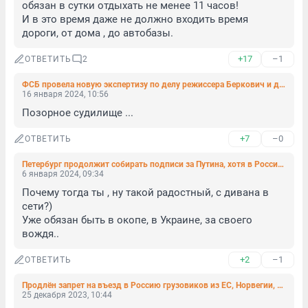
обязан в сутки отдыхать не менее 11 часов! 

И в это время даже не должно входить время 
дороги, от дома , до автобазы.
+17
–1
ОТВЕТИТЬ
2
ФСБ провела новую экспертизу по делу режиссера Беркович и драматурга Петрийчук об оправдании терроризма
16 января 2024, 10:56
Позорное судилище ...
+7
–0
ОТВЕТИТЬ
Петербург продолжит собирать подписи за Путина, хотя в России уже собрали больше 500 тысяч
6 января 2024, 09:34
Почему тогда ты , ну такой радостный, с дивана в 
сети?)

Уже обязан быть в окопе, в Украине, за своего 
вождя..
+2
–1
ОТВЕТИТЬ
Продлён запрет на въезд в Россию грузовиков из ЕС, Норвегии, Великобритании и Украины
25 декабря 2023, 10:44