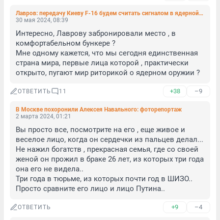
Лавров: передачу Киеву F-16 будем считать сигналом в ядерной сфере
30 мая 2024, 08:39
Интересно, Лаврову забронировали место , в 
комфортабельном бункере ? 

Мне одному кажется, что мы сегодня единственная 
страна мира, первые лица которой , практически 
открыто, пугают мир риторикой о ядерном оружии ?
+38
–9
ОТВЕТИТЬ
11
В Москве похоронили Алексея Навального: фоторепортаж
2 марта 2024, 01:21
Вы просто все, посмотрите на его , еще живое и 
веселое лицо, когда он сердечки из пальцев делал...

Не нажил богатств , прекрасная семья, где со своей 
женой он прожил в браке 26 лет, из которых три года 
она его не видела..

Три года в тюрьме, из которых почти год в ШИЗО..

Просто сравните его лицо и лицо Путина..
+9
–4
ОТВЕТИТЬ