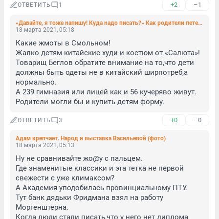
+2
–1
ОТВЕТИТЬ
1
«Давайте, я тоже напишу! Куда надо писать?» Как родители петербургских олимпиадников за сутки выбили форму со склада
18 марта 2021, 05:18
Какие жмоты в Смольном!

Жалко детям китайские худи и костюм от «Салюта»!

Товарищ Беглов обратите внимание на то,что дети 
должны быть одеты не в китайский ширпотреб,а 
нормально.

А 239 гимназия или лицей как и 56 кучеряво живут.

Родители могли бы и купить детям форму.
+0
–0
ОТВЕТИТЬ
3
Адам крепчает. Народ и выставка Васильевой (фото)
18 марта 2021, 05:13
Ну не сравнивайте жо@у с пальцем.

Где знаменитые классики и эта тетка не первой 
свежести с уже климаксом?

А Академия уподобилась провинциальному ПТУ.

Тут банк дядьки Фридмана взял на работу 
Моргенштерна.

Когда люди стали писать,что у него нет диплома 