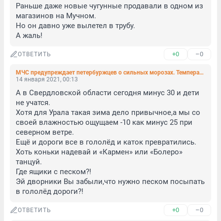
Раньше даже новые чугунные продавали в одном из 
магазинов на Мучном.

Но он давно уже вылетел в трубу.

А жаль!
+0
–0
ОТВЕТИТЬ
МЧС предупреждает петербуржцев о сильных морозах. Температура опустится ниже -20 градусов
14 января 2021, 00:13
А в Свердловской области сегодня минус 30 и дети 
не учатся.

Хотя для Урала такая зима дело привычное,а мы со 
своей влажностью ощущаем -10 как минус 25 при 
северном ветре.

Ещё и дороги все в гололёд и каток превратились.

Хоть коньки надевай и «Кармен» или «Болеро» 
танцуй.

Где ящики с песком?!

Эй дворники Вы забыли,что нужно песком посыпать 
в гололёд дороги?!
+0
–0
ОТВЕТИТЬ