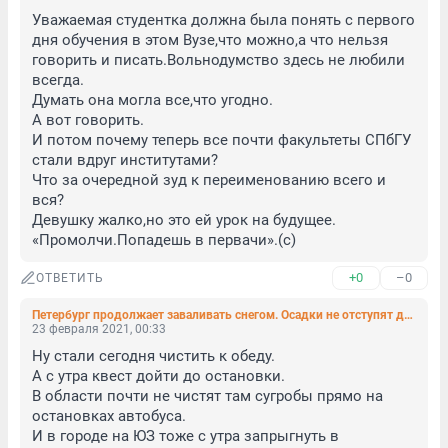
Уважаемая студентка должна была понять с первого 
дня обучения в этом Вузе,что можно,а что нельзя 
говорить и писать.Вольнодумство здесь не любили 
всегда.

Думать она могла все,что угодно.

А вот говорить.

И потом почему теперь все почти факультеты СПбГУ 
стали вдруг институтами?

Что за очередной зуд к переименованию всего и 
вся?

Девушку жалко,но это ей урок на будущее.

«Промолчи.Попадешь в первачи».(с)
+0
–0
ОТВЕТИТЬ
Петербург продолжает заваливать снегом. Осадки не отступят до начала рабочей недели (видео, фото)
23 февраля 2021, 00:33
Ну стали сегодня чистить к обеду.

А с утра квест дойти до остановки.

В области почти не чистят там сугробы прямо на 
остановках автобуса.

И в городе на ЮЗ тоже с утра запрыгнуть в 