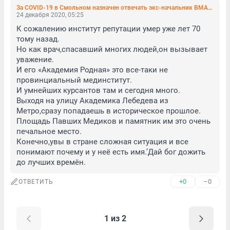
За COVID-19 в Смольном назначен отвечать экс-начальник ВМА Белевитин. Ранее он был осужден за взятку (фото)
24 декабря 2020, 05:25
К сожалению институт репутации умер уже лет 70 
тому назад.

Но как врач,спасавший многих людей,он вызывает 
уважение.

И его «Академия Родная» это все-таки не 
провинциальный мединститут.

И умнейших курсантов там и сегодня много.

Выходя на улицу Академика Лебедева из 
Метро,сразу попадаешь в историческое прошлое.

Площадь Павших Медиков и памятник им это очень 
печальное место.

Конечно,увы в стране сложная ситуация и все 
понимают почему и у неё есть имя.’Дай бог дожить 
до лучших времён.
+0
–0
ОТВЕТИТЬ
1 из 2