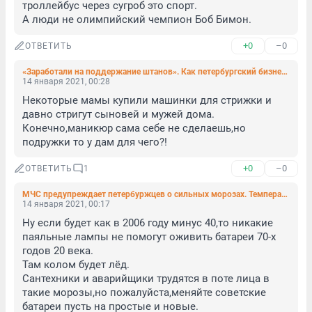
троллейбус через сугроб это спорт.

А люди не олимпийский чемпион Боб Бимон.
+0
–0
ОТВЕТИТЬ
«Заработали на поддержание штанов». Как петербургский бизнес пережил новогодний локдаун
14 января 2021, 00:28
Некоторые мамы купили машинки для стрижки и 
давно стригут сыновей и мужей дома.

Конечно,маникюр сама себе не сделаешь,но 
подружки то у дам для чего?!
+0
–0
ОТВЕТИТЬ
1
МЧС предупреждает петербуржцев о сильных морозах. Температура опустится ниже -20 градусов
14 января 2021, 00:17
Ну если будет как в 2006 году минус 40,то никакие 
паяльные лампы не помогут оживить батареи 70-х 
годов 20 века.

Там колом будет лёд.

Сантехники и аварийщики трудятся в поте лица в 
такие морозы,но пожалуйста,меняйте советские 
батареи пусть на простые и новые.
