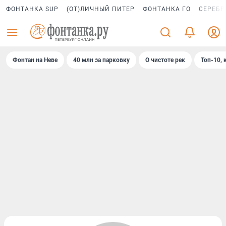
ФОНТАНКА SUP
(ОТ)ЛИЧНЫЙ ПИТЕР
ФОНТАНКА ГО
СЕРЕБР
Фонтан на Неве
40 млн за парковку
О чистоте рек
Топ-10, 