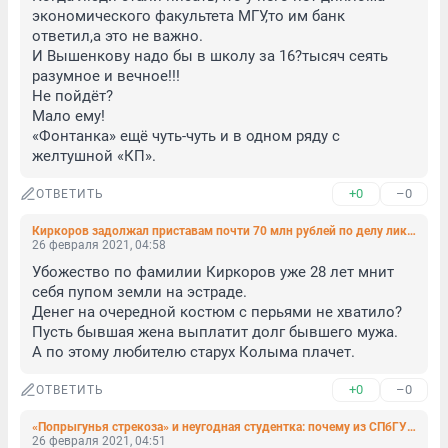
экономического факультета МГУ,то им банк 
ответил,а это не важно.

И Вышенкову надо бы в школу за 16?тысяч сеять 
разумное и вечное!!!

Не пойдёт?

Мало ему!

«Фонтанка» ещё чуть-чуть и в одном ряду с 
желтушной «КП».
+0
–0
ОТВЕТИТЬ
Киркоров задолжал приставам почти 70 млн рублей по делу ликвидируемого латвийского банка
26 февраля 2021, 04:58
Убожество по фамилии Киркоров уже 28 лет мнит 
себя пупом земли на эстраде.

Денег на очередной костюм с перьями не хватило?

Пусть бывшая жена выплатит долг бывшего мужа.

А по этому любителю старух Колыма плачет.
+0
–0
ОТВЕТИТЬ
«Попрыгунья стрекоза» и неугодная студентка: почему из СПбГУ отчисляют политическую активистку
26 февраля 2021, 04:51