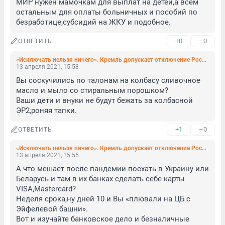
МИР нужен мамочкам для выплат на детей,а всем 
остальным для оплаты больничных и пособий по 
безработице,субсидий на ЖКУ и подобное.
+0
–0
ОТВЕТИТЬ
«Исключать нельзя ничего». Кремль допускает отключение России от Visa и MasterCard
13 апреля 2021, 15:58
Вы соскучились по талонам на колбасу сливочное 
масло и мыло со стиральным порошком?

Ваши дети и внуки не будут бежать за колбасной 
ЭР2,роняя тапки.
+1
–0
ОТВЕТИТЬ
«Исключать нельзя ничего». Кремль допускает отключение России от Visa и MasterCard
13 апреля 2021, 15:55
А что мешает после пандемии поехать в Украину или 
Беларусь и там в их банках сделать себе карты 
VISA,Mastercard?

Неделя срока,ну дней 10 и Вы «плювали на ЦБ с 
Эйфелевой башни».

Вот и изучайте банковское дело и безналичные 