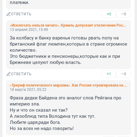
платежи.
+0
–0
ОТВЕТИТЬ
«Исключать нельзя ничего». Кремль допускает отключение России от Visa и MasterCard
13 апреля 2021, 15:49
За колбасу и банку варенья готовы рвать попу на 
британский флаг люмпен,которых в стране огромное 
количество.

Это бюджетники и пенсионеры,которые как и при 
Брежневе целуют любую власть.
+1
–0
ОТВЕТИТЬ
«Триумф политического маразма». Как Россия отреагировала на американское «убийца» в адрес Путина
18 марта 2021, 05:22
Фраза дедки Байдена это аналог слов Рейгана про 
империю зла.

Ну и что он сказал не так?

А лизоблюд типа Володина тут как тут.

Любите царя,ради бога.

Но за всех не надо говорить!