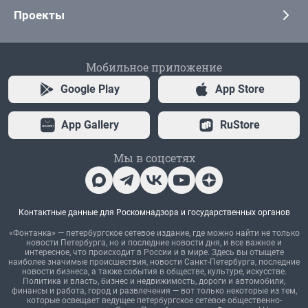
Проекты
Мобильное приложение
Google Play
App Store
App Gallery
RuStore
Мы в соцсетях
Контактные данные для Роскомнадзора и государственных органов
«Фонтанка» — петербургское сетевое издание, где можно найти не только
новости Петербурга, но и последние новости дня, и все важное и
интересное, что происходит в России и в мире. Здесь вы отыщете
наиболее значимые происшествия, новости Санкт-Петербурга, последние
новости бизнеса, а также события в обществе, культуре, искусстве.
Политика и власть, бизнес и недвижимость, дороги и автомобили,
финансы и работа, город и развлечения — вот только некоторые из тем,
которые освещает ведущее петербургское сетевое общественно-