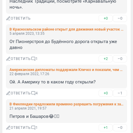
Наследник Традиций, посмотрите «Карнавальную 
ночь».
+0
–0
ОТВЕТИТЬ
В Красносельском районе открыт для движения новый участок улицы Бориса Шмелева
5 апреля 2023, 13:35
От Пионерстроя до Будённого дорога открыта уже 
давно
+2
–0
ОТВЕТИТЬ
1
Американские дипломаты поддержали Кличко и показали, чем была Москва во времена Киевской Руси
22 февраля 2022, 17:26
Ой. А Америку то в каком году открыли?
+0
–1
ОТВЕТИТЬ
4
В Финляндии предложили временно разрешить погружения к затонувшему парому Estonia
21 апреля 2021, 19:57
Петров и Башаров😂🤦‍♂️
+1
–0
ОТВЕТИТЬ
1