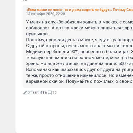
«Если маски не носят, то и дома сидеть не будут». Почему 
13 октября 2020, 22:20
У меня на службе обязали ходить в масках, с само
соблюдает. А вот за маски можно лишиться зарпл
привыкли.

Поэтому, проведя день в маске, я еду в транспорт
С другой стороны, очень много знакомых и колле
Медики переболели 90%, особенно в больницах. 
тяжелую пневмонию на ровном месте, месяц в бол
хрень. Но все же лотерея на данном этапе: 500 - эт
Вспоминаю как шарахались друг от друга на улице
те же, просто отношение изменилось. Но измен
взрывной скачок. Подумайте о пожилых, о своих
ОТВЕТИТЬ
10