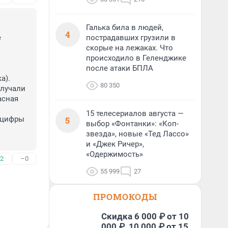
Галька била в людей,
4
 
пострадавших грузили в
скорые на лежаках. Что
происходило в Геленджике
после атаки БПЛА
). 
80 350
лучали 
сная 
15 телесериалов августа —
 цифры 
5
выбор «Фонтанки»: «Коп-
звезда», новые «Тед Лассо»
и «Джек Ричер»,
«Одержимость»
2
–0
55 999
27
ПРОМОКОДЫ
Скидка 6 000 ₽ от 10
000 ₽, 10 000 ₽ от 15