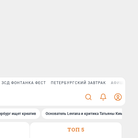
ЗСД ФОНТАНКА ФЕСТ
ПЕТЕРБУРГСКИЙ ЗАВТРАК
АФИША PLUS
ербург ищет креатив
Основатель Levrana и критика Татьяны Ким
За
ТОП 5