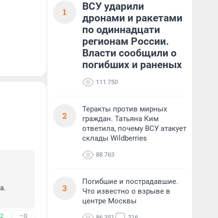
ВСУ ударили
1
дронами и ракетами
по одиннадцати
регионам России.
Власти сообщили о
погибших и раненых
111 750
Теракты против мирных
2
граждан. Татьяна Ким
ответила, почему ВСУ атакует
склады Wildberries
88 763
Погибшие и пострадавшие.
3
. 
Что известно о взрыве в
центре Москвы
2
–0
86 351
216