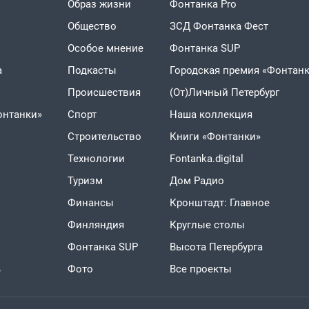
Образ жизни
Фонтанка Pro
Общество
ЗСД Фонтанка Фест
Особое мнение
Фонтанка SUP
а
Подкасты
Городская премия «Фонтанк
Проиcшествия
(От)Личный Петербург
онтанки»
Спорт
Наша коллекция
Строительство
Книги «Фонтанки»
Технологии
Fontanka.digital
Туризм
Дом Радио
Финансы
Кронштадт: Главное
Финляндия
Круглые столы
Фонтанка SUP
Высота Петербурга
ь
Фото
Все проекты