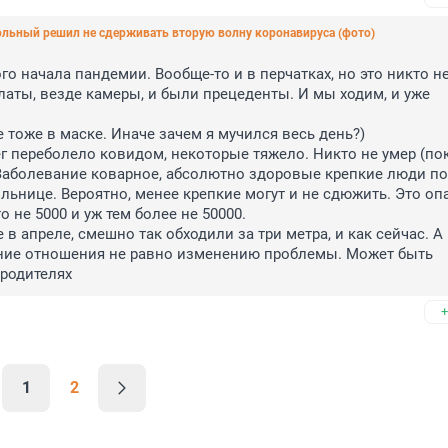
Смольный решил не сдерживать вторую волну коронавируса (фото)
го начала пандемии. Вообще-то и в перчатках, но это никто не
аты, везде камеры, и были прецеденты. И мы ходим, и уже 
е тоже в маске. Иначе зачем я мучился весь день?)

г переболело ковидом, некоторые тяжело. Никто не умер (пока
Заболевание коварное, абсолютно здоровые крепкие люди по
ьнице. Вероятно, менее крепкие могут и не сдюжить. Это опа
о не 5000 и уж тем более не 50000.

 в апреле, смешно так обходили за три метра, и как сейчас. А
ение отношения не равно изменению проблемы. Может быть 
 родителях
+
1
2