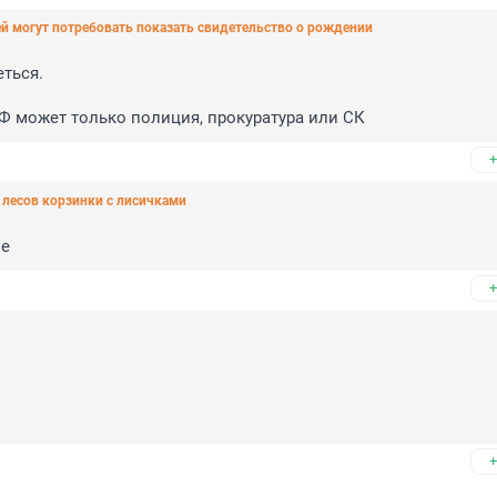
ей могут потребовать показать свидетельство о рождении
ься. 

Ф может только полиция, прокуратура или СК
+
лесов корзинки с лисичками
ые
+
+