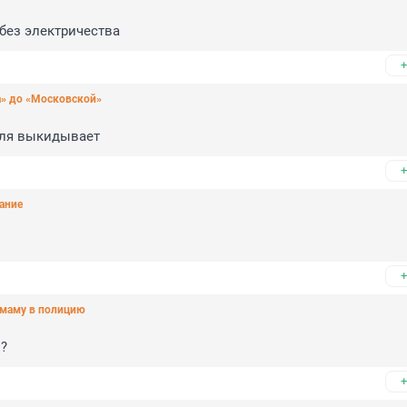
 без электричества
+
а» до «Московской»
иля выкидывает
+
чание
+
 маму в полицию
о?
+