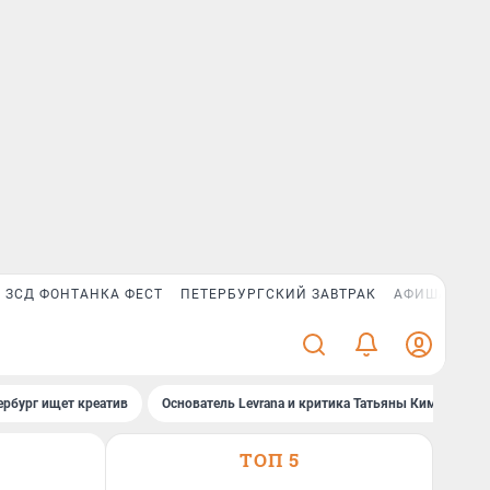
ЗСД ФОНТАНКА ФЕСТ
ПЕТЕРБУРГСКИЙ ЗАВТРАК
АФИША PLUS
ербург ищет креатив
Основатель Levrana и критика Татьяны Ким
За
ТОП 5