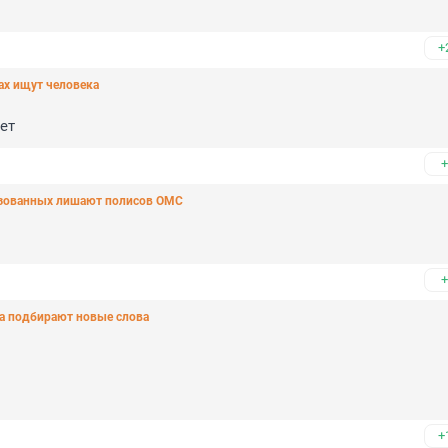
+
ах ищут человека
ет
+
изованных лишают полисов ОМС
+
са подбирают новые слова
+