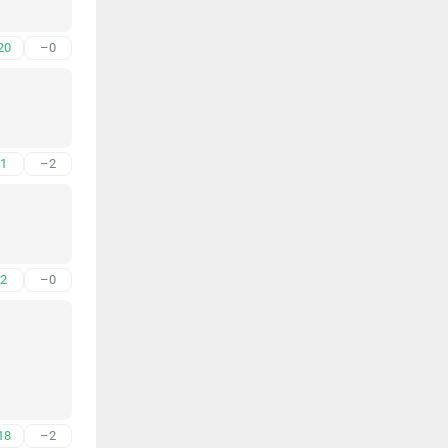
20
–0
1
–2
2
–0
18
–2