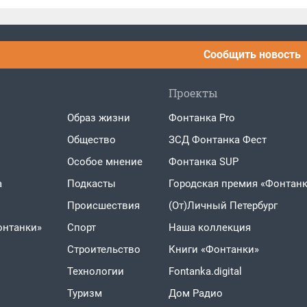
Сообщить новость
Проекты
Образ жизни
Фонтанка Pro
Общество
ЗСД Фонтанка Фест
Особое мнение
Фонтанка SUP
а
Подкасты
Городская премия «Фонтанк
Проиcшествия
(От)Личный Петербург
онтанки»
Спорт
Наша коллекция
Строительство
Книги «Фонтанки»
Технологии
Fontanka.digital
Туризм
Дом Радио