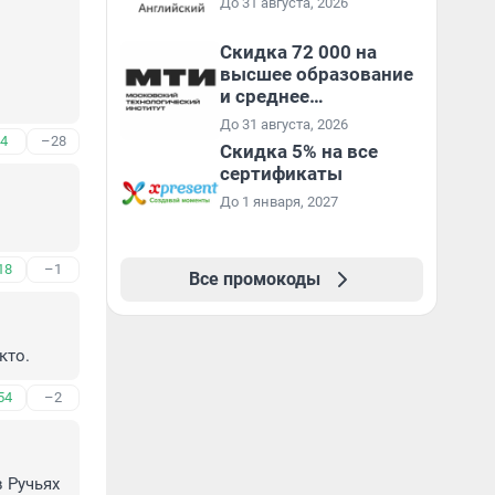
До 31 августа, 2026
Скидка 72 000 на
высшее образование
и среднее
специальное
До 31 августа, 2026
образование в
4
–28
Скидка 5% на все
первый год обучения
сертификаты
До 1 января, 2027
18
–1
Все промокоды
кто.
54
–2
 Ручьях 