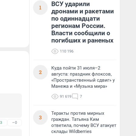
ВСУ ударили
1
дронами и ракетами
по одиннадцати
регионам России.
Власти сообщили о
погибших и раненых
110 196
Куда пойти 31 июля–2
2
августа: праздник флоксов,
«Пространственный сдвиг» у
Манежа и «Музыка мира»
91 619
7
Теракты против мирных
3
граждан. Татьяна Ким
3
–0
ответила, почему ВСУ атакует
склады Wildberries