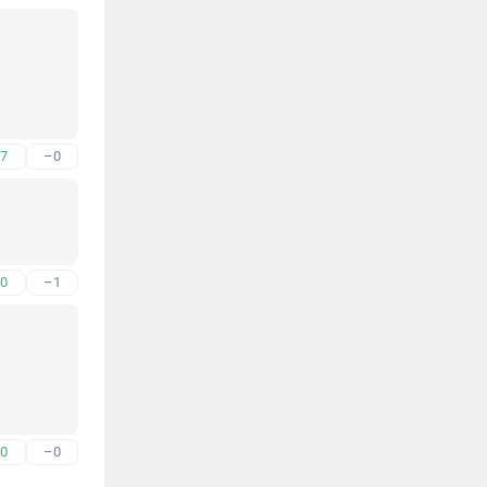
7
–0
0
–1
0
–0