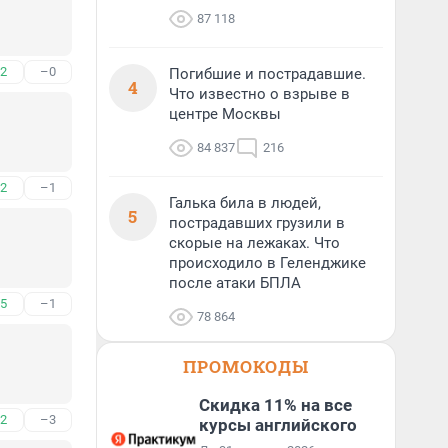
87 118
2
–0
Погибшие и пострадавшие.
4
Что известно о взрыве в
центре Москвы
84 837
216
2
–1
Галька била в людей,
5
пострадавших грузили в
скорые на лежаках. Что
происходило в Геленджике
после атаки БПЛА
5
–1
78 864
ПРОМОКОДЫ
Скидка 11% на все
2
–3
курсы английского