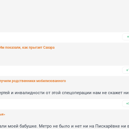
+
Им показали, как прыгает Сахара
+
получили родственники мобилизованного
мертей и инвалидности от этой спецоперации нам не скажет ни
+
ьи»
али моей бабушке. Метро не было и нет ни на Пискарёвке ни в