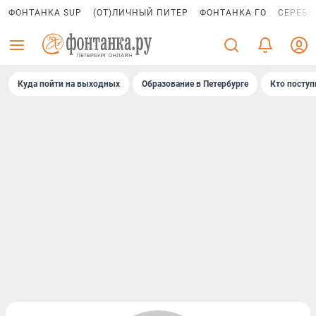
ФОНТАНКА SUP
(ОТ)ЛИЧНЫЙ ПИТЕР
ФОНТАНКА ГО
СЕРЕБР
Куда пойти на выходных
Образование в Петербурге
Кто поступ