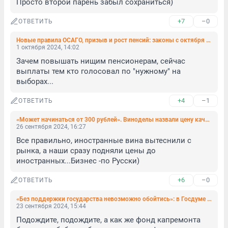
Просто второй парень забыл сохраниться)
+7
–0
ОТВЕТИТЬ
Новые правила ОСАГО, призыв и рост пенсий: законы с октября 2024 года
1 октября 2024, 14:02
Зачем повышать нищим пенсионерам, сейчас 
выплаты тем кто голосовал по "нужному" на 
выборах...
+4
–1
ОТВЕТИТЬ
«Может начинаться от 300 рублей». Виноделы назвали цену качественного вина
26 сентября 2024, 16:27
Все правильно, иностранные вина вытеснили с 
рынка, а наши сразу подняли цены до 
иностранных...Бизнес -по Русски)
+6
–0
ОТВЕТИТЬ
«Без поддержки государства невозможно обойтись»: в Госдуме оценили затраты на замену лифтов в РФ в трехлетней перспективе
23 сентября 2024, 15:44
Подождите, подождите, а как же фонд капремонта 