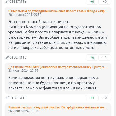
+0
–0
ОТВЕТИТЬ
В Смольном подтвердили назначение нового главы Фонда капремонта
28 августа 2024, 09:58
Это просто такой налог и ничего 
личного).Коммерциализация на государственном 
уровне! Бабки просто испаряются с каждым новым 
руководителем. Вы вообще видели как делаются эти 
капремонты, латание крыш из дешевых материалов, 
легкая покраска узбеками, допотопные лифты...
+6
–1
ОТВЕТИТЬ
Для пациентов НМИЦ онкологии построят автостоянку. Центр управления парковками получил под нее 2 гектара земли
23 июля 2024, 20:56
Если занимается центр управления парковками, 
естественно она будет платная, а по простому 
закатать землю асфальтом у нас ни как нельзя...
+4
–0
ОТВЕТИТЬ
Рваный паспорт, кодовый рюкзак. Петербурженка попалась мошенникам по очень продуманной схеме
26 июня 2024, 19:53