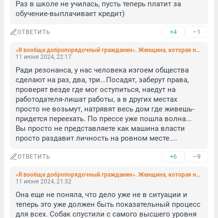
Раз в школе не училась, пусть теперь платит за 
обучение-выплачивает кредит)
+4
–1
ОТВЕТИТЬ
«Я вообще добропорядочный гражданин». Женщина, которая не пропустила скорую в петербургском дворе, не поняла, что нарушила
11 июня 2024, 22:17
Ради резонанса, у нас человека изгоем общества 
сделают на раз, два, три...Посадят, заберут права, 
проверят везде где мог оступиться, наедут на 
работодателя-лишат работы, а в других местах 
просто не возьмут, натрявят весь дом где живешь-
придется переехать. По прессе уже пошла волна... 
Вы просто не представляете как машина власти 
просто раздавит личность на ровном месте....
+6
–9
ОТВЕТИТЬ
«Я вообще добропорядочный гражданин». Женщина, которая не пропустила скорую в петербургском дворе, не поняла, что нарушила
11 июня 2024, 21:32
Она еще не поняла, что дело уже не в ситуации и 
теперь это уже должен быть показательный процесс 
для всех. Собак спустили с самого высшего уровня 