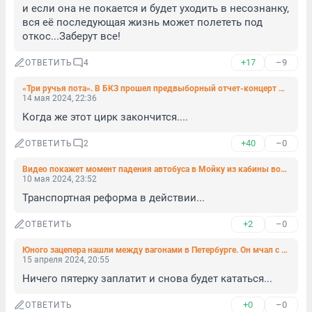
и если она не покается и будет уходить в несознанку, 
вся её последующая жизнь может полететь под 
откос...Заберут все!
+17
–9
ОТВЕТИТЬ
4
«Три ручья пота». В БКЗ прошел предвыборный отчет-концерт Александра Беглова
14 мая 2024, 22:36
Когда же этот цирк закончится....
+40
–0
ОТВЕТИТЬ
2
Видео покажет момент падения автобуса в Мойку из кабины водителя: записи уцелели
10 мая 2024, 23:52
Транспортная реформа в действии...
+2
–0
ОТВЕТИТЬ
Юного зацепера нашли между вагонами в Петербурге. Он мчал с ветерком из Москвы
15 апреля 2024, 20:55
Ничего пятерку заплатит и снова будет кататься...
+0
–0
ОТВЕТИТЬ