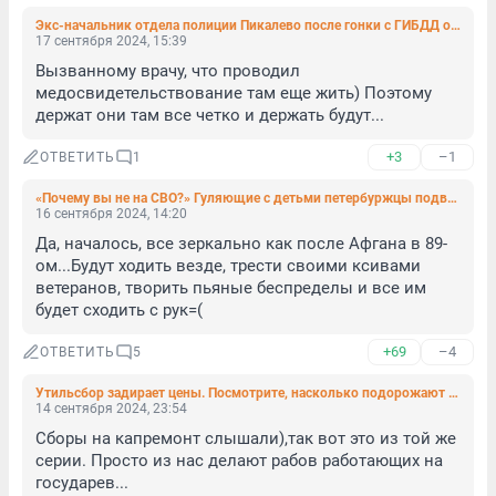
Экс-начальник отдела полиции Пикалево после гонки с ГИБДД остался без должности, но с правами
17 сентября 2024, 15:39
Вызванному врачу, что проводил 
медосвидетельствование там еще жить) Поэтому 
держат они там все четко и держать будут...
+3
–1
ОТВЕТИТЬ
1
«Почему вы не на СВО?» Гуляющие с детьми петербуржцы подверглись агрессивному допросу на площадке
16 сентября 2024, 14:20
Да, началось, все зеркально как после Афгана в 89-
ом...Будут ходить везде, трести своими ксивами 
ветеранов, творить пьяные беспределы и все им 
будет сходить с рук=(
+69
–4
ОТВЕТИТЬ
5
Утильсбор задирает цены. Посмотрите, насколько подорожают популярные модели машин после 1 октября
14 сентября 2024, 23:54
Сборы на капремонт слышали),так вот это из той же 
серии. Просто из нас делают рабов работающих на 
государев...