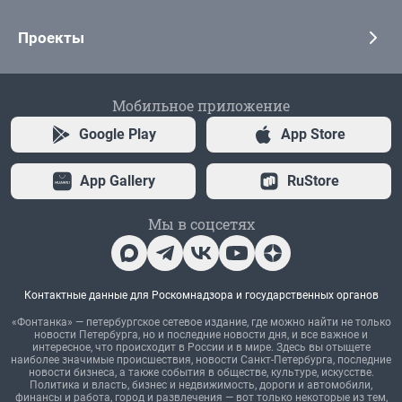
Проекты
Мобильное приложение
Google Play
App Store
App Gallery
RuStore
Мы в соцсетях
Контактные данные для Роскомнадзора и государственных органов
«Фонтанка» — петербургское сетевое издание, где можно найти не только
новости Петербурга, но и последние новости дня, и все важное и
интересное, что происходит в России и в мире. Здесь вы отыщете
наиболее значимые происшествия, новости Санкт-Петербурга, последние
новости бизнеса, а также события в обществе, культуре, искусстве.
Политика и власть, бизнес и недвижимость, дороги и автомобили,
финансы и работа, город и развлечения — вот только некоторые из тем,