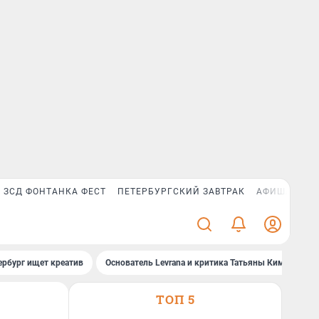
ЗСД ФОНТАНКА ФЕСТ
ПЕТЕРБУРГСКИЙ ЗАВТРАК
АФИША PLUS
ербург ищет креатив
Основатель Levrana и критика Татьяны Ким
За
ТОП 5