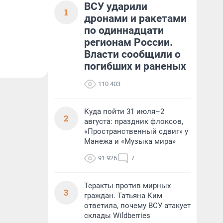
ВСУ ударили
1
дронами и ракетами
по одиннадцати
регионам России.
Власти сообщили о
погибших и раненых
110 403
Куда пойти 31 июля–2
2
августа: праздник флоксов,
«Пространственный сдвиг» у
Манежа и «Музыка мира»
91 926
7
Теракты против мирных
3
граждан. Татьяна Ким
ответила, почему ВСУ атакует
склады Wildberries