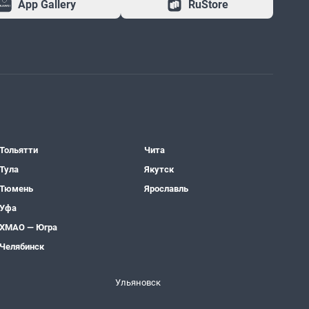
App Gallery
RuStore
Тольятти
Чита
Тула
Якутск
Тюмень
Ярославль
Уфа
ХМАО — Югра
Челябинск
Ульяновск