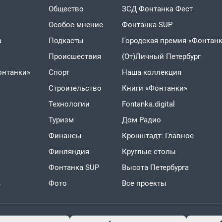
Общество
ЗСД Фонтанка Фест
Особое мнение
Фонтанка SUP
а
Подкасты
Городская премия «Фонтанк
Проиcшествия
(От)Личный Петербург
онтанки»
Спорт
Наша коллекция
Строительство
Книги «Фонтанки»
Технологии
Fontanka.digital
Туризм
Дом Радио
Финансы
Кронштадт: Главное
Финляндия
Круглые столы
Фонтанка SUP
Высота Петербурга
ь
Фото
Все проекты