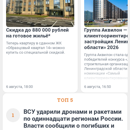
Скидка до 880 000 рублей
Группа Аквилон —
на готовое жильё*
клиентоориентир
застройщик Ленин
Теперь квартиру в сданном ЖК
области» 2026
«Образцовый квартал 14» можно
купить со специальной скидкой.
Группа Аквилон стала од
победителей конкурса «
строительная организац
Ленинградской области 2
номинации «Самый
клиентоориентированны
застройщик Ленинградс
6 августа, 18:00
6 августа, 16:50
области».
ТОП 5
ВСУ ударили дронами и ракетами
1
по одиннадцати регионам России.
Власти сообщили о погибших и