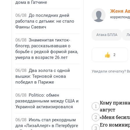
дома в Гатчине
Женя А
06/08
До последних дней
корреспонд
работала с детьми: не стало
Фаины Саевич
Атака БПЛА
Л
06/08
Знаменитая тикток-
блогер, рассказывавшая о
борьбе с редкой формой рака,
2
умерла в возрасте 26 лет
06/08
Два золота с одной
Увидели опечатку? В
вышки: Терновой снова
победил в Париже
06/08
Politico: обмен
разведданными между США и
Кому призна
1
Украиной активизировался
август
2
«Меня бесил
06/08
Июль стал рекордным
Его номинир
для «ЛизаАлерт» в Петербурге
3