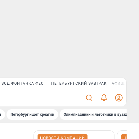
ЗСД ФОНТАНКА ФЕСТ
ПЕТЕРБУРГСКИЙ ЗАВТРАК
АФИША PLUS
и
Петербург ищет креатив
Олимпиадники и льготники в вузах СПб
НОВОСТИ КОМПАНИЙ
НОВОС