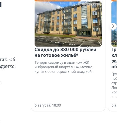
я
Скидка до 880 000 рублей
Группа
на готовое жильё*
клиен
ник. Об
застро
Теперь квартиру в сданном ЖК
зденко.
област
«Образцовый квартал 14» можно
купить со специальной скидкой.
Группа А
победите
и
строител
Ленингра
номинац
клиенто
застройщ
6 августа, 18:00
6 августа,
области»
й