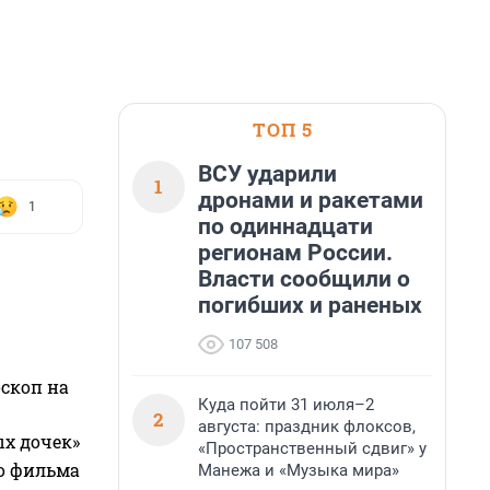
ТОП 5
ВСУ ударили
1
дронами и ракетами
1
по одиннадцати
регионам России.
Власти сообщили о
погибших и раненых
107 508
оскоп на
Куда пойти 31 июля–2
2
августа: праздник флоксов,
ых дочек»
«Пространственный сдвиг» у
го фильма
Манежа и «Музыка мира»