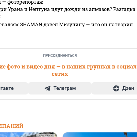
я — фоторепортаж
ри Урана и Нептуна идут дожди из алмазов? Разгадка
х
евался»: SHAMAN довел Мизулину — что он натворил
ПРИСОЕДИНИТЬСЯ
е фото и видео дня — в наших группах в социа
сетях
нтакте
Телеграм
Дзен
МПАНИЙ