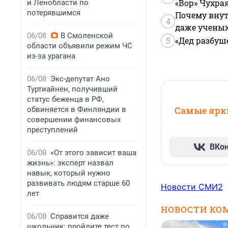
«Вор» Чухра
и Ленобласти по
потерявшимся
Почему внут
4
даже учены
06/08
В Смоленской
5
«Дед разбуш
области объявили режим ЧС
из-за урагана
06/08
Экс-депутат Ано
Туртиайнен, получивший
статус беженца в РФ,
Самые ярки
обвиняется в Финляндии в
совершении финансовых
преступлений
ВКо
06/08
«От этого зависит ваша
жизнь»: эксперт назвал
навык, который нужно
развивать людям старше 60
Новости СМИ2
лет
НОВОСТИ КО
06/08
Справится даже
школьник: пройдите тест по