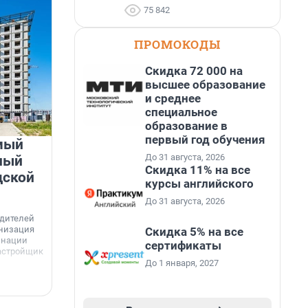
75 842
ПРОМОКОДЫ
Скидка 72 000 на
высшее образование
и среднее
специальное
образование в
первый год обучения
мый
«Лучший проект КРТ»
До 31 августа, 2026
ный
Ленобласти — микрорайон
Скидка 11% на все
дской
«Город Звёзд»
курсы английского
До 31 августа, 2026
Победителем профессионального конкурса
«Лучшая строительная организация 2025 года»
едителей
в номинации «За лучший проект комплексного
анизация
Скидка 5% на все
развития территорий» стал жилой микрорайон
Г
инации
сертификаты
«Город Звёзд».
астройщик
з
До 1 января, 2027
с
6 августа, 16:07
6