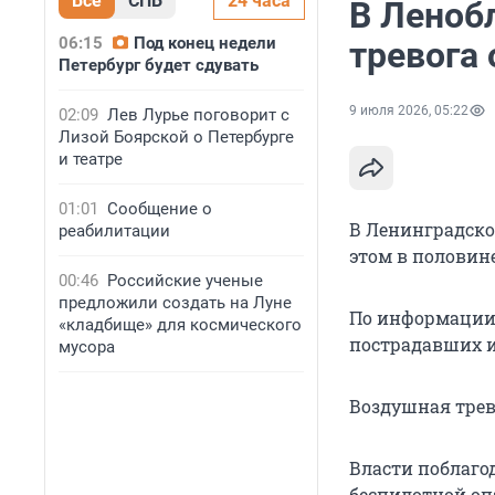
Все
СПБ
24 часа
В Леноб
06:15
Под конец недели
тревога
Петербург будет сдувать
9 июля 2026, 05:22
02:09
Лев Лурье поговорит с
Лизой Боярской о Петербурге
и театре
01:01
Сообщение о
В Ленинградской
реабилитации
этом в половин
00:46
Российские ученые
предложили создать на Луне
По информации 
«кладбище» для космического
пострадавших и
мусора
Воздушная тре
Власти поблаго
беспилотной оп