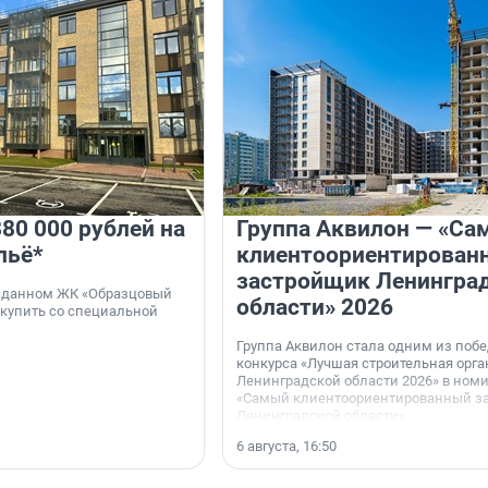
80 000 рублей на
Группа Аквилон — «Са
льё*
клиентоориентирован
застройщик Ленингра
 сданном ЖК «Образцовый
области» 2026
 купить со специальной
Группа Аквилон стала одним из поб
конкурса «Лучшая строительная орг
Ленинградской области 2026» в ном
«Самый клиентоориентированный з
Ленинградской области».
6 августа, 16:50