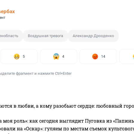
вербах
ент
енобласть
Воздушная тревога
Александр Дрозденко
5
4
14
ыделите фрагмент и нажмите Ctrl+Enter
ются в любви, а кому разобьют сердце: любовный гор
а моя роль»: как сегодня выглядит Пуговка из «Папин
овали на «Оскар»: гуляем по местам съемок культово