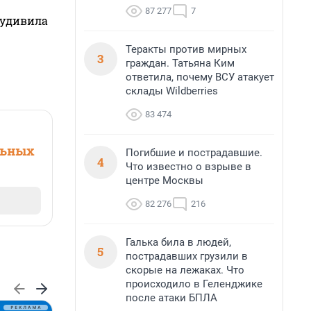
87 277
7
 удивила
Теракты против мирных
3
граждан. Татьяна Ким
ответила, почему ВСУ атакует
склады Wildberries
83 474
льных
Погибшие и пострадавшие.
4
Что известно о взрыве в
центре Москвы
82 276
216
Галька била в людей,
5
пострадавших грузили в
скорые на лежаках. Что
происходило в Геленджике
после атаки БПЛА