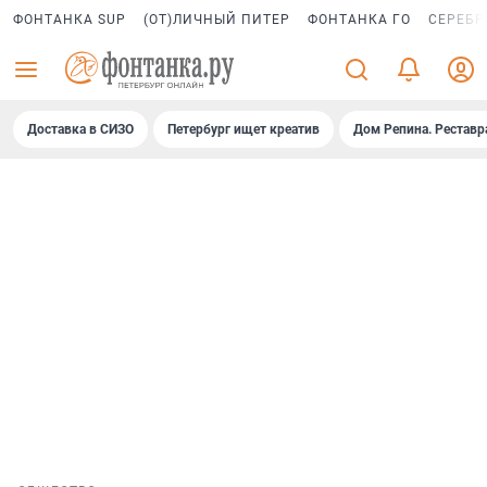
ФОНТАНКА SUP
(ОТ)ЛИЧНЫЙ ПИТЕР
ФОНТАНКА ГО
СЕРЕБР
Доставка в СИЗО
Петербург ищет креатив
Дом Репина. Реставр