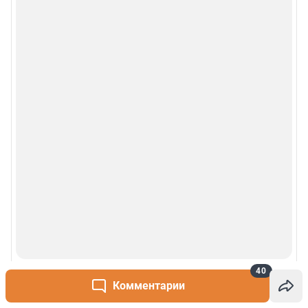
© 2000-2026 Фонтанка.Ру
Свидетельство Роскомнадзора ЭЛ № ФС 77-66333 от 14.07.2016
© ООО «Интернет Технологии»
40
Комментарии