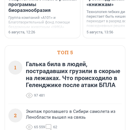
программы
«книжкам»
биоразнообразия
Технология гибких дисп
перестает быть нишевы
Группа компаний «А101» и
переходит в разряд вос
Благотворительный фонд помощи
повседневных решений
бездомным животным «НИКА»
заключили соглашение о
6 августа, 12:26
5 августа, 13:56
стратегическом сотрудничестве.
ТОП 5
Галька била в людей,
1
пострадавших грузили в скорые
на лежаках. Что происходило в
Геленджике после атаки БПЛА
97 481
Экипаж пропавшего в Сибири самолета из
2
Ленобласти вышел на связь
65 559
62