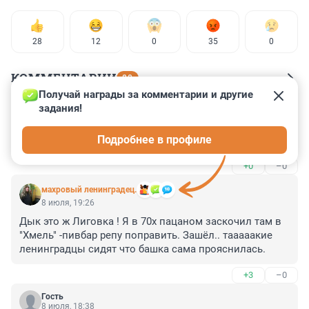
28
12
0
35
0
КОММЕНТАРИИ
80
Получай награды за комментарии и другие 
задания!
Гость
8 июля, 20:56
Подробнее в профиле
Курил у метро за это и получил
+0
–0
махровый ленинградец.
8 июля, 19:26
Дык это ж Лиговка ! Я в 70х пацаном заскочил там в 
"Хмель" -пивбар репу поправить. Зашёл.. тааааакие 
ленинградцы сидят что башка сама прояснилась.
+3
–0
Гость
8 июля, 18:38