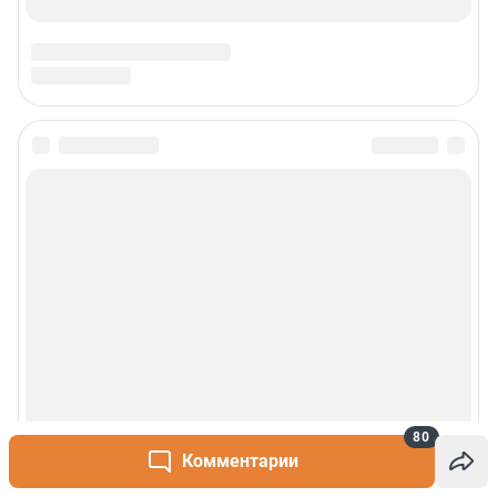
которые освещает ведущее петербургское сетевое общественно-
политическое издание. Санкт-Петербург читает «Фонтанку»! Наша
аудитория — лидеры бизнеса и политики, чиновники, десятки тысяч
горожан.
Пользовательское соглашение
Политика обработки персональных данных
Правила использования материалов сайта
Политика использования cookies
Рекомендательные системы
Деятельность в сфере ИТ
Руководство пользователя
Наши награды
© 2000-2026 Фонтанка.Ру
Свидетельство Роскомнадзора ЭЛ № ФС 77-66333 от 14.07.2016
© ООО «Интернет Технологии»
80
Комментарии