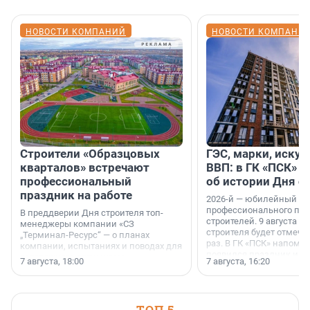
НОВОСТИ КОМПАНИЙ
НОВОСТИ КОМПАНИ
Строители «Образцовых
ГЭС, марки, искус
кварталов» встречают
ВВП: в ГК «ПСК» р
профессиональный
об истории Дня с
праздник на работе
2026-й — юбилейный го
профессионального пр
В преддверии Дня строителя топ-
строителей. 9 августа 2
менеджеры компании «СЗ
строителя будет отмечат
„Терминал-Ресурс“ — о планах
раз. В ГК «ПСК» напомни
компании, испытаниях и поводах для
появился праздник и к
осторожного оптимизма.
7 августа, 18:00
7 августа, 16:20
поменялась роль строит
ТОП 5