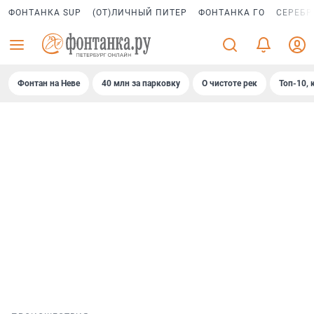
ФОНТАНКА SUP
(ОТ)ЛИЧНЫЙ ПИТЕР
ФОНТАНКА ГО
СЕРЕБР
Фонтан на Неве
40 млн за парковку
О чистоте рек
Топ-10, 