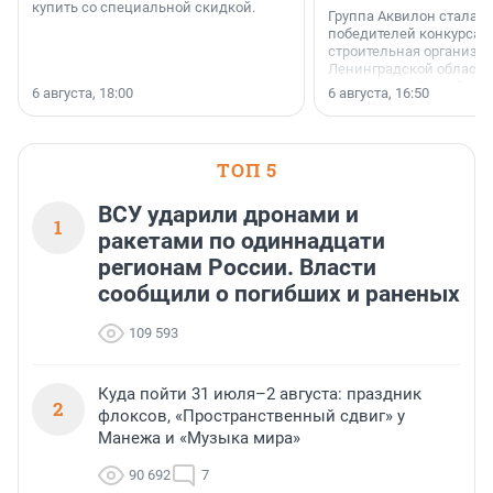
купить со специальной скидкой.
Группа Аквилон стала 
победителей конкурса 
строительная организа
Ленинградской области 
номинации «Самый
6 августа, 18:00
6 августа, 16:50
клиентоориентированн
застройщик Ленинград
области».
ТОП 5
ВСУ ударили дронами и
1
ракетами по одиннадцати
регионам России. Власти
сообщили о погибших и раненых
109 593
Куда пойти 31 июля–2 августа: праздник
2
флоксов, «Пространственный сдвиг» у
Манежа и «Музыка мира»
90 692
7