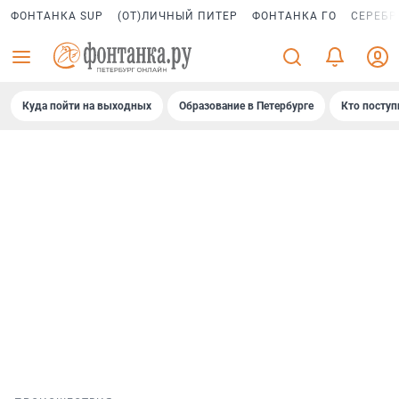
ФОНТАНКА SUP
(ОТ)ЛИЧНЫЙ ПИТЕР
ФОНТАНКА ГО
СЕРЕБР
Куда пойти на выходных
Образование в Петербурге
Кто поступ