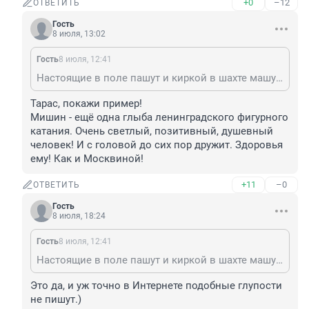
+0
–12
ОТВЕТИТЬ
Гость
8 июля, 13:02
Гость
8 июля, 12:41
Настоящие в поле пашут и киркой в шахте машут. Её коллега Мишин и то так не загоняется.
Тарас, покажи пример!

Мишин - ещё одна глыба ленинградского фигурного 
катания. Очень светлый, позитивный, душевный 
человек! И с головой до сих пор дружит. Здоровья 
ему! Как и Москвиной!
+11
–0
ОТВЕТИТЬ
Гость
8 июля, 18:24
Гость
8 июля, 12:41
Настоящие в поле пашут и киркой в шахте машут. Её коллега Мишин и то так не загоняется.
Это да, и уж точно в Интернете подобные глупости 
не пишут.)