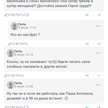
Васильева и Лены Валовой👍! Она супер тренер и 
супер женщина!!! Достойна звания Герой труда!!!
+6
–0
ОТВЕТИТЬ
1
Гость
9 июля, 11:41
Кто из них брат ?
+0
–0
ОТВЕТИТЬ
Гость
8 июля, 13:10
Коклы, ну не наливают тут))) Идите писать свои 
злобные пасквили в другие ветки!..
+4
–1
ОТВЕТИТЬ
Гость
8 июля, 12:40
Ну так не в поле же работала, как Паша Ангелина, 
доживёт и в 90 на руках встанет. 😏
+0
–8
ОТВЕТИТЬ
1