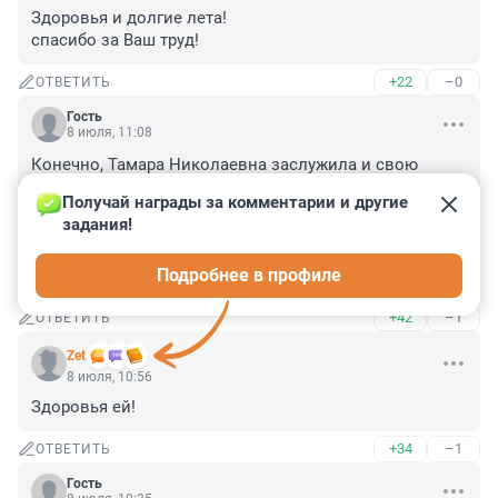
Здоровья и долгие лета!

спасибо за Ваш труд!
+22
–0
ОТВЕТИТЬ
Гость
8 июля, 11:08
Конечно, Тамара Николаевна заслужила и свою 
школу в Спб, и свои награды.

Получай награды за комментарии и другие 
Человек прославлял Ленинград и Спб столько лет.

задания!
И в столь почтенном возрасте сохраняет светлую 
голову.

Подробнее в профиле
Крепкого ей здоровья и хороших учеников.
+42
–1
ОТВЕТИТЬ
Zet
8 июля, 10:56
Здоровья ей!
+34
–1
ОТВЕТИТЬ
Гость