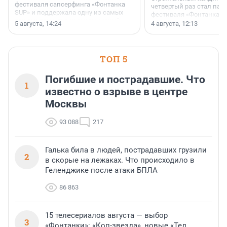
фестиваля сапсерфинга «Фонтанка
четвертый раз стал пар
SUP» и поддержала одну из самых
фестиваля «Фонтанка S
ярких и романтичных номинаций —
раз компания стремится
5 августа, 14:24
4 августа, 12:13
«SUP-свадьба».
привезти корпоративну
и подарить настоящий 
посетителям фестиваля
необычной фотозоне.
ТОП 5
Погибшие и пострадавшие. Что
1
известно о взрыве в центре
Москвы
93 088
217
Галька била в людей, пострадавших грузили
2
в скорые на лежаках. Что происходило в
Геленджике после атаки БПЛА
86 863
15 телесериалов августа — выбор
3
«Фонтанки»: «Коп-звезда», новые «Тед