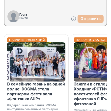
Гость
Войти
Отправить
НОВОСТИ КОМПАНИЙ
НОВОСТИ КОМПАНИ
В семейную гавань на одной
Зажгли в стиле ди
волне: DOGMA стала
Холдинг «РСТИ» 
партнером фестиваля
посетителей фест
«Фонтанка SUP»
«Фонтанка SUP» я
фотозоной
Федеральная компания DOGMA
выступила семейным партнером
Строительный холдинг 