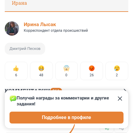
Ирана
Ирина Лысак
Корреспондент отдела происшествий
Дмитрий Песков
6
48
0
26
2
КОММЕНТАРИИ
261
Получай награды за комментарии и другие 
задания!
Гость
8 июля, 11:02
Подробнее в профиле
А зачем журнал у него интервью брал?
+0
–0