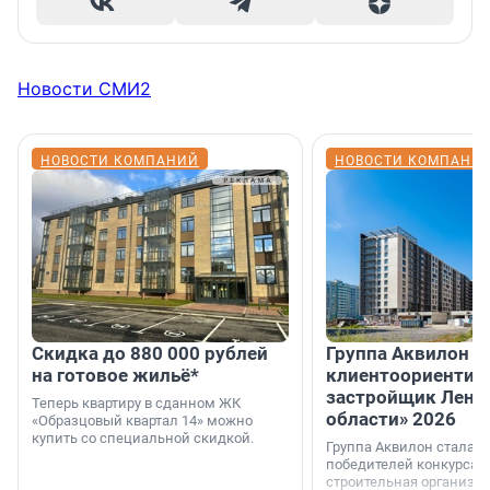
Новости СМИ2
НОВОСТИ КОМПАНИЙ
НОВОСТИ КОМПАНИ
Скидка до 880 000 рублей
Группа Аквилон 
на готовое жильё*
клиентоориентир
застройщик Лени
Теперь квартиру в сданном ЖК
области» 2026
«Образцовый квартал 14» можно
купить со специальной скидкой.
Группа Аквилон стала 
победителей конкурса 
строительная организа