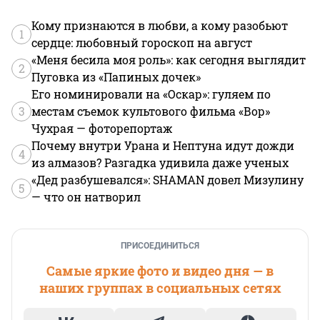
Кому признаются в любви, а кому разобьют
1
сердце: любовный гороскоп на август
«Меня бесила моя роль»: как сегодня выглядит
2
Пуговка из «Папиных дочек»
Его номинировали на «Оскар»: гуляем по
3
местам съемок культового фильма «Вор»
Чухрая — фоторепортаж
Почему внутри Урана и Нептуна идут дожди
4
из алмазов? Разгадка удивила даже ученых
«Дед разбушевался»: SHAMAN довел Мизулину
5
— что он натворил
ПРИСОЕДИНИТЬСЯ
Самые яркие фото и видео дня — в
наших группах в социальных сетях