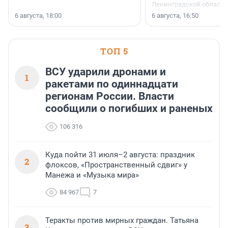
Ленинградской области 
номинации «Самый
6 августа, 18:00
6 августа, 16:50
клиентоориентированн
застройщик Ленинград
области».
ТОП 5
ВСУ ударили дронами и
1
ракетами по одиннадцати
регионам России. Власти
сообщили о погибших и раненых
106 316
Куда пойти 31 июля–2 августа: праздник
2
флоксов, «Пространственный сдвиг» у
Манежа и «Музыка мира»
84 967
7
Теракты против мирных граждан. Татьяна
3