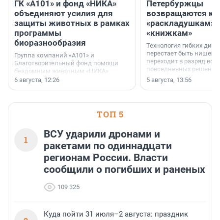
ГК «А101» и фонд «НИКА»
Петербуржцы
объединяют усилия для
возвращаются к
защиты животных в рамках
«раскладушкам» 
программы
«книжкам»
биоразнообразия
Технология гибких дисп
перестает быть нишевы
Группа компаний «А101» и
переходит в разряд вос
Благотворительный фонд помощи
повседневных решений
бездомным животным «НИКА»
заключили соглашение о
6 августа, 12:26
5 августа, 13:56
стратегическом сотрудничестве.
ТОП 5
ВСУ ударили дронами и
1
ракетами по одиннадцати
регионам России. Власти
сообщили о погибших и раненых
109 325
Куда пойти 31 июля–2 августа: праздник