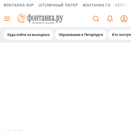
ФОНТАНКА SUP
(ОТ)ЛИЧНЫЙ ПИТЕР
ФОНТАНКА ГО
СЕРЕБР
Куда пойти на выходных
Образование в Петербурге
Кто поступ