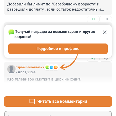
Добавили бы лимит по "Серебряному возрасту" и 
разрешили доплату , если остаток недостаточный...
+1
–0
Гость
7 июля, 22:45
Получай награды за комментарии и другие 
задания!
"цирковое искусство в последние годы активно 
выполняет функции социальной поддержки, 
Подробнее в профиле
просвещения, патриотического и духовного 
воспитания детей и подростков" - совершенная не 
+1
–0
правда. Был там с ребенком. Стыд, прежде всего, от 
атмосферы и отношения к зрителям. Лимиты 
Cepгeй Николаевич
поднять, но Цирк не включать.
7 июля, 21:44
Кто телевизор смотрит в цирк не ходит.
+11
–0
Читать все комментарии