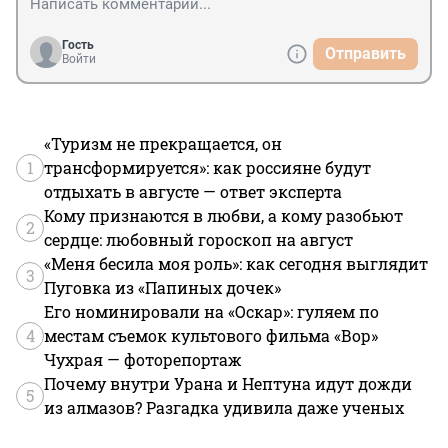
Гость
Отправить
Войти
«Туризм не прекращается, он
1
трансформируется»: как россияне будут
отдыхать в августе — ответ эксперта
Кому признаются в любви, а кому разобьют
2
сердце: любовный гороскоп на август
«Меня бесила моя роль»: как сегодня выглядит
3
Пуговка из «Папиных дочек»
Его номинировали на «Оскар»: гуляем по
4
местам съемок культового фильма «Вор»
Чухрая — фоторепортаж
Почему внутри Урана и Нептуна идут дожди
5
из алмазов? Разгадка удивила даже ученых