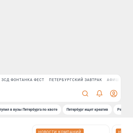
ЗСД ФОНТАНКА ФЕСТ
ПЕТЕРБУРГСКИЙ ЗАВТРАК
АФИША PLUS
тупил в вузы Петербурга по квоте
Петербург ищет креатив
Рейтинги
НОВОСТИ КОМПАНИЙ
НОВОС