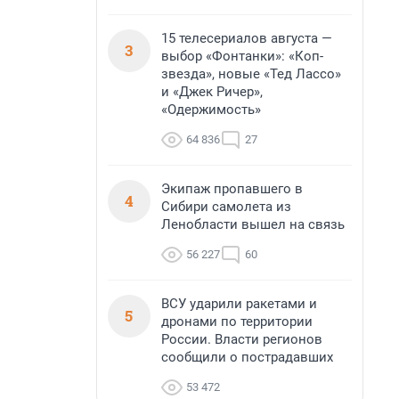
15 телесериалов августа —
3
выбор «Фонтанки»: «Коп-
звезда», новые «Тед Лассо»
и «Джек Ричер»,
«Одержимость»
64 836
27
Экипаж пропавшего в
4
Сибири самолета из
Ленобласти вышел на связь
56 227
60
ВСУ ударили ракетами и
5
дронами по территории
России. Власти регионов
сообщили о пострадавших
53 472