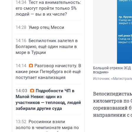
14:34
Тест на внимательность:
его смогут пройти только 5%
людей — вы в их числе?
14:28
Умер отец Месси
14:16
Беспилотник залетел в
Болгарию, ещё один нашли в
море в Турции
14:14
Разговор начистоту. В
Большой отрезок ЗСД 
какие реки Петербурга всё ещё
всадник»
поступает канализация
Источник: 
«Магистрал
14:03
Подробности ЧП в
Велосипедистам
Малой Невке: один из
километров по 
участников — теплоход, людей
соревнований б
забирали другие суда
направлении с с
13:52
Россиянки взяли
золото в чемпионате мира по