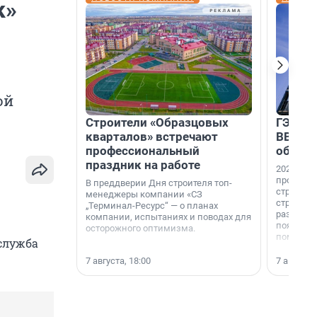
к»
ой
Строители «Образцовых
ГЭС, м
кварталов» встречают
ВВП: в
профессиональный
об ист
праздник на работе
2026-й —
професси
В преддверии Дня строителя топ-
строителе
менеджеры компании «СЗ
строителя
„Терминал-Ресурс“ — о планах
раз. В ГК
компании, испытаниях и поводах для
появился
осторожного оптимизма.
поменяла
служба
7 августа, 18:00
7 августа,