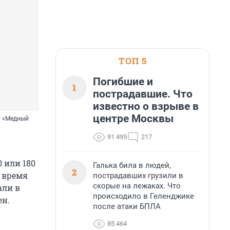
ТОП 5
Погибшие и
1
пострадавшие. Что
известно о взрыве в
центре Москвы
а «Медный
91 495
217
 или 180
Галька била в людей,
2
 время
пострадавших грузили в
скорые на лежаках. Что
али в
происходило в Геленджике
ен.
после атаки БПЛА
85 464