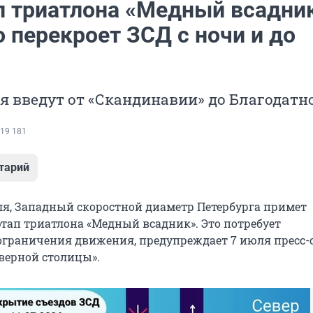
п триатлона «Медный всадни
 перекроет ЗСД с ночи и до
 введут от «Скандинавии» до Благодатн
19 181
тарий
юля, Западный скоростной диаметр Петербурга примет
тап триатлона «Медный всадник». Это потребует
ограничения движения, предупреждает 7 июля пресс-
верной столицы».