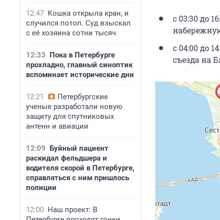
12:47
Кошка открыла кран, и
с 03:30 до 
случился потоп. Суд взыскал
набережную
с её хозяина сотни тысяч
с 04:00 до 
12:33
Пока в Петербурге
съезда на 
прохладно, главный синоптик
вспоминает исторические дни
12:21
Петербургские
ученые разработали новую
защиту для спутниковых
антенн и авиации
12:09
Буйный пациент
раскидал фельдшера и
водителя скорой в Петербурге,
справляться с ним пришлось
полиции
12:00
Наш проект: В
Петербурге проходят гонки