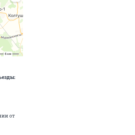
съезды:
нии от