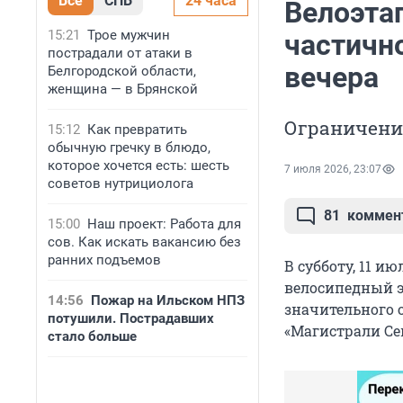
Все
СПБ
24 часа
Велоэта
15:21
Трое мужчин
частично
пострадали от атаки в
вечера
Белгородской области,
женщина — в Брянской
Ограничения
15:12
Как превратить
обычную гречку в блюдо,
которое хочется есть: шесть
7 июля 2026, 23:07
советов нутрициолога
81
коммен
15:00
Наш проект: Работа для
сов. Как искать вакансию без
ранних подъемов
В субботу, 11 и
велосипедный э
14:56
Пожар на Ильском НПЗ
значительного 
потушили. Пострадавших
«Магистрали Се
стало больше