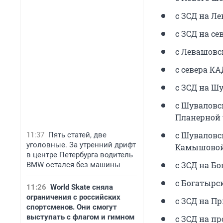
с ЗСД на Л
с ЗСД на с
с Левашовс
с севера К
с ЗСД на Ш
с Шуваловс
Планерной 
с Шуваловс
11:37
Пять статей, две
уголовные. За утренний дрифт
Камышовой
в центре Петербурга водитель
с ЗСД на Б
BMW остался без машины
с Богатырс
11:26
World Skate сняла
ограничения с российских
с ЗСД на П
спортсменов. Они смогут
выступать с флагом и гимном
с ЗСД на п