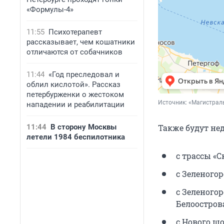
«Формулы-4»
11:55
Психотерапевт
рассказывает, чем кошатники
отличаются от собачников
11:44
«Год преследовал и
облил кислотой». Рассказ
петербурженки о жестоком
Источник: 
«Магистрал
нападении и реабилитации
Также будут не
11:44
В сторону Москвы
летели 1984 беспилотника
с трассы «
с Зеленого
с Зеленого
Белоостров
с Нового ш