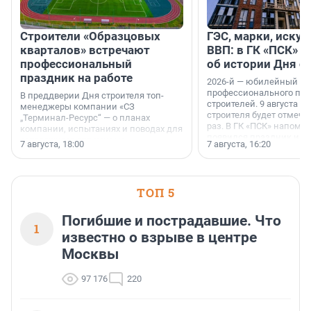
Строители «Образцовых
ГЭС, марки, искус
кварталов» встречают
ВВП: в ГК «ПСК» р
профессиональный
об истории Дня с
праздник на работе
2026-й — юбилейный го
профессионального пр
В преддверии Дня строителя топ-
строителей. 9 августа 2
менеджеры компании «СЗ
строителя будет отмечат
„Терминал-Ресурс“ — о планах
раз. В ГК «ПСК» напомни
компании, испытаниях и поводах для
появился праздник и к
осторожного оптимизма.
7 августа, 18:00
7 августа, 16:20
поменялась роль строит
ТОП 5
Погибшие и пострадавшие. Что
1
известно о взрыве в центре
Москвы
97 176
220