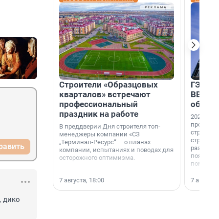
Строители «Образцовых
ГЭС, м
кварталов» встречают
ВВП: в
профессиональный
об ист
праздник на работе
2026-й —
професси
В преддверии Дня строителя топ-
строителе
менеджеры компании «СЗ
строителя
„Терминал-Ресурс“ — о планах
равить
раз. В ГК
компании, испытаниях и поводах для
появился
осторожного оптимизма.
поменяла
7 августа, 18:00
7 августа,
 дико 