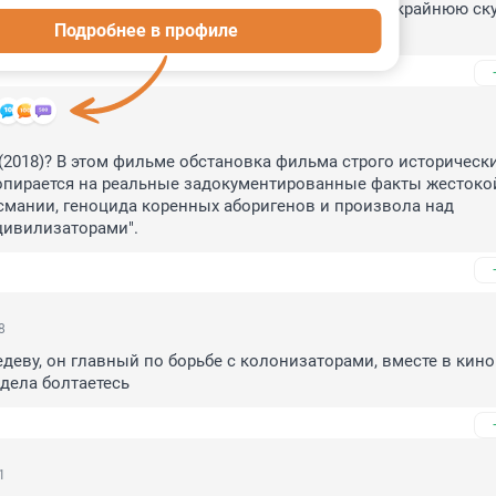
ёлый фильм,отражающий глубокое невежество и крайнюю ску
Подробнее в профиле
верхней Австрии 18 века.
 (2018)? В этом фильме обстановка фильма строго исторически
опирается на реальные задокументированные факты жестокой
мании, геноцида коренных аборигенов и произвола над 
цивилизаторами".
8
еву, он главный по борьбе с колонизаторами, вместе в кино с
 дела болтаетесь
1