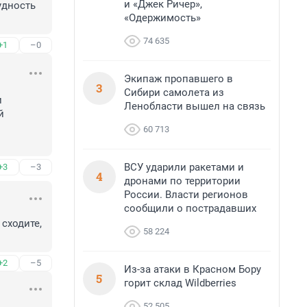
и «Джек Ричер»,
дность 
«Одержимость»
74 635
+1
–0
Экипаж пропавшего в
3
Сибири самолета из
 
Ленобласти вышел на связь
 
60 713
ВСУ ударили ракетами и
+3
–3
4
дронами по территории
России. Власти регионов
сообщили о пострадавших
ходите, 
58 224
+2
–5
Из-за атаки в Красном Бору
5
горит склад Wildberries
52 505