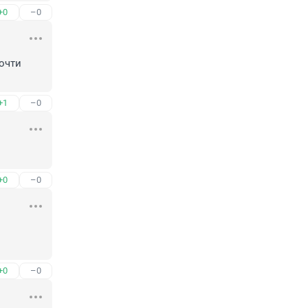
+0
–0
чти 
+1
–0
+0
–0
+0
–0