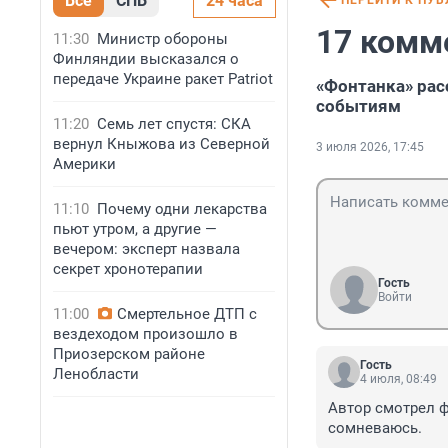
Все
СПБ
24 часа
ПЕРЕЙТИ К ПУ
17 комм
11:30
Министр обороны
Финляндии высказался о
передаче Украине ракет Patriot
«Фонтанка» рас
событиям
11:20
Семь лет спустя: СКА
вернул Кныжова из Северной
3 июля 2026, 17:45
Америки
11:10
Почему одни лекарства
пьют утром, а другие —
вечером: эксперт назвала
секрет хронотерапии
Гость
Войти
11:00
Смертельное ДТП с
вездеходом произошло в
Приозерском районе
Гость
Ленобласти
4 июля, 08:49
Автор смотрел ф
сомневаюсь.