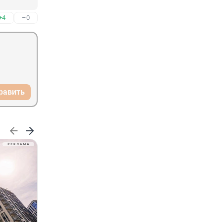
+4
–0
равить