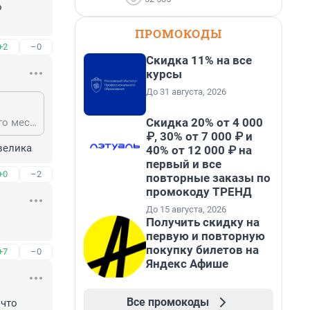
 
ПРОМОКОДЫ
+2
–0
Скидка 11% на все
курсы
До 31 августа, 2026
Скидка 20% от 4 000
Да, интересный фильм.Полный геноцид.На Тасмании ни осталось ни одного местного аборигена.
₽, 30% от 7 000 ₽ и
велика
40% от 12 000 ₽ на
первый и все
+0
–2
повторные заказы по
промокоду ТРЕНД
До 15 августа, 2026
Получить скидку на
первую и повторную
покупку билетов на
+7
–0
Яндекс Афише
Все промокоды
что 