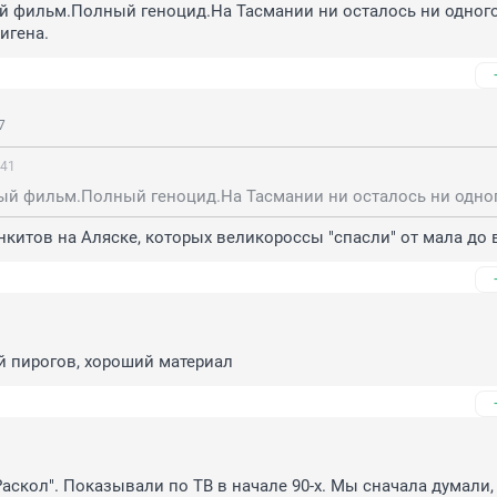
й фильм.Полный геноцид.На Тасмании ни осталось ни одного
игена.
7
:41
нкитов на Аляске, которых великороссы "спасли" от мала до 
й пирогов, хороший материал
скол". Показывали по ТВ в начале 90-х. Мы сначала думали, 