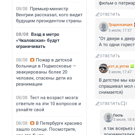
фильм о патриарх
08/08
Премьер-министр
Венгрии рассказал, кого видит
ОТВЕТИТЬ
будущим президентом страны
Традесканция
3 июля, 17:57
08/08
Вход в метро
"От двери к двер
«Чкаловская» будут
А то одни горест
ограничивать
ОТВЕТИТЬ
08/08
Пожар в детской
больнице в Подмосковье —
кот_в_унтах
эвакуированы более 20
3 июля, 17:47
человек, спасены дети из
В детстве мы ка
реанимации
спрашивал мол а
снимается)
08/08
Тест на возраст мозга:
ответьте на эти 10 вопросов и
ОТВЕТИТЬ
1
узнайте свой
Гость
3 июля, 18:4
08/08
В Петербурге красиво
я так всерьез
зашло солнце. Посмотрите,
документалки