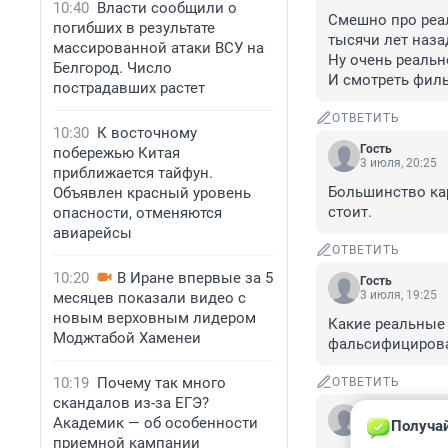
10:40
Власти сообщили о
Смешно про реал
погибших в результате
тысячи лет назад
массированной атаки ВСУ на
Ну очень реально
Белгород. Число
И смотреть филь
пострадавших растет
ОТВЕТИТЬ
10:30
К восточному
Гость
побережью Китая
3 июля, 20:25
приближается тайфун.
Большинство карт
Объявлен красный уровень
стоит.
опасности, отменяются
авиарейсы
ОТВЕТИТЬ
10:20
В Иране впервые за 5
Гость
3 июля, 19:25
месяцев показали видео с
новым верховным лидером
Какие реальные 
Моджтабой Хаменеи
фальсифициров
10:19
Почему так много
ОТВЕТИТЬ
скандалов из-за ЕГЭ?
Гость
Академик — об особенности
Получай
3 июля, 18:45
приемной кампании