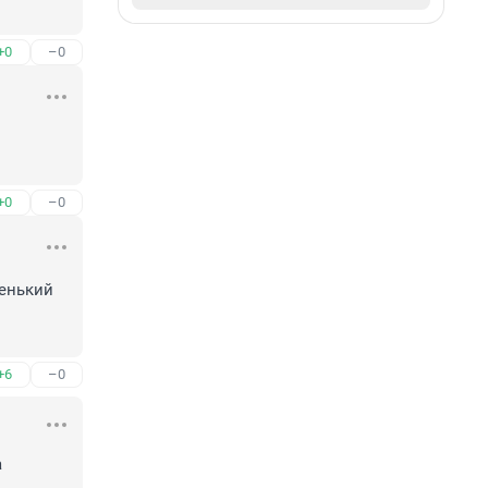
+0
–0
+0
–0
енький 
+6
–0
 