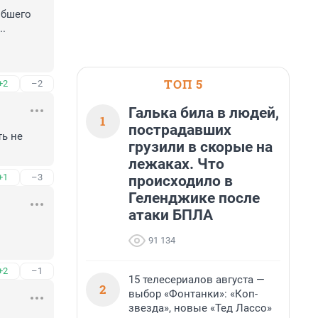
бшего 
.

ТОП 5
+2
–2
Галька била в людей,
1
пострадавших
ь не 
грузили в скорые на
лежаках. Что
+1
–3
происходило в
Геленджике после
атаки БПЛА
91 134
+2
–1
15 телесериалов августа —
2
выбор «Фонтанки»: «Коп-
звезда», новые «Тед Лассо»