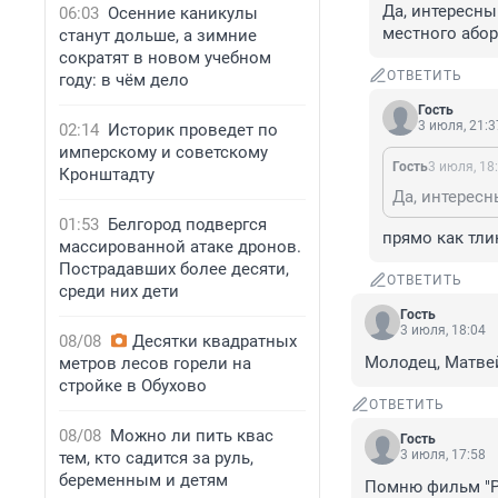
Да, интересны
06:03
Осенние каникулы
местного абор
станут дольше, а зимние
сократят в новом учебном
ОТВЕТИТЬ
году: в чём дело
Гость
3 июля, 21:3
02:14
Историк проведет по
имперскому и советскому
Гость
3 июля, 18
Кронштадту
01:53
Белгород подвергся
прямо как тли
массированной атаке дронов.
Пострадавших более десяти,
ОТВЕТИТЬ
среди них дети
Гость
3 июля, 18:04
08/08
Десятки квадратных
Молодец, Матве
метров лесов горели на
стройке в Обухово
ОТВЕТИТЬ
08/08
Можно ли пить квас
Гость
3 июля, 17:58
тем, кто садится за руль,
беременным и детям
Помню фильм "Ра