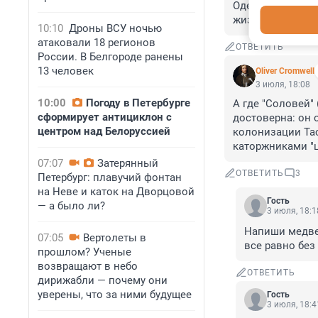
Одержимая- тяж
жизни крестьян 
10:10
Дроны ВСУ ночью
атаковали 18 регионов
ОТВЕТИТЬ
России. В Белгороде ранены
13 человек
Oliver Cromwell
3 июля, 18:08
10:00
Погоду в Петербурге
А где "Соловей"
сформирует антициклон с
достоверна: он 
центром над Белоруссией
колонизации Тас
каторжниками "
07:07
Затерянный
ОТВЕТИТЬ
3
Петербург: плавучий фонтан
на Неве и каток на Дворцовой
Гость
— а было ли?
3 июля, 18:1
Напиши медвед
07:05
Вертолеты в
все равно без
прошлом? Ученые
возвращают в небо
ОТВЕТИТЬ
дирижабли — почему они
уверены, что за ними будущее
Гость
3 июля, 18:4