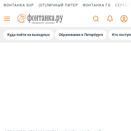
ФОНТАНКА SUP
(ОТ)ЛИЧНЫЙ ПИТЕР
ФОНТАНКА ГО
СЕРЕБР
Куда пойти на выходных
Образование в Петербурге
Кто поступ