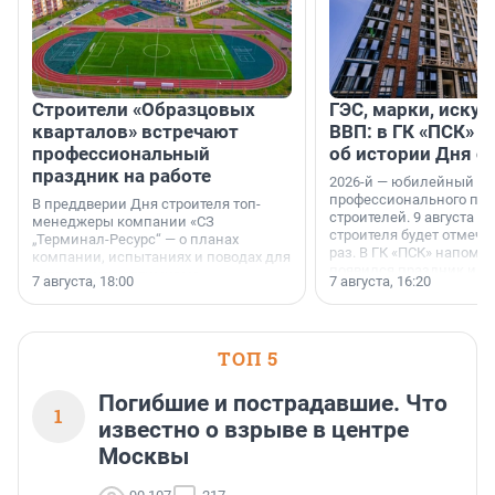
Строители «Образцовых
ГЭС, марки, искус
кварталов» встречают
ВВП: в ГК «ПСК» р
профессиональный
об истории Дня с
праздник на работе
2026-й — юбилейный го
профессионального пр
В преддверии Дня строителя топ-
строителей. 9 августа 2
менеджеры компании «СЗ
строителя будет отмечат
„Терминал-Ресурс“ — о планах
раз. В ГК «ПСК» напомни
компании, испытаниях и поводах для
появился праздник и к
осторожного оптимизма.
7 августа, 18:00
7 августа, 16:20
поменялась роль строит
ТОП 5
Погибшие и пострадавшие. Что
1
известно о взрыве в центре
Москвы