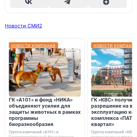
Новости СМИ2
НОВОСТИ КОМПАНИЙ
НОВОСТИ КОМПАНИ
ГК «А101» и фонд «НИКА»
ГК «КВС» получил
объединяют усилия для
разрешение на вв
защиты животных в рамках
эксплуатацию кор
программы
комплекса «ПАТИ
биоразнообразия
квартал»
Группа компаний «А101» и
Группа компаний «КВС»
Благотворительный фонд помощи
разрешение на ввод в 