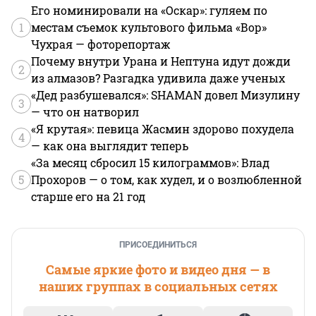
Его номинировали на «Оскар»: гуляем по
1
местам съемок культового фильма «Вор»
Чухрая — фоторепортаж
Почему внутри Урана и Нептуна идут дожди
2
из алмазов? Разгадка удивила даже ученых
«Дед разбушевался»: SHAMAN довел Мизулину
3
— что он натворил
«Я крутая»: певица Жасмин здорово похудела
4
— как она выглядит теперь
«За месяц сбросил 15 килограммов»: Влад
5
Прохоров — о том, как худел, и о возлюбленной
старше его на 21 год
ПРИСОЕДИНИТЬСЯ
Самые яркие фото и видео дня — в
наших группах в социальных сетях