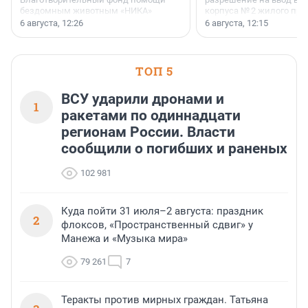
бездомным животным «НИКА»
корпуса № 2 жилого про
заключили соглашение о
Уютный квартал», расп
6 августа, 12:26
6 августа, 12:15
стратегическом сотрудничестве.
Всеволожском районе
Ленинградской области
ТОП 5
ВСУ ударили дронами и
1
ракетами по одиннадцати
регионам России. Власти
сообщили о погибших и раненых
102 981
Куда пойти 31 июля–2 августа: праздник
2
флоксов, «Пространственный сдвиг» у
Манежа и «Музыка мира»
79 261
7
Теракты против мирных граждан. Татьяна