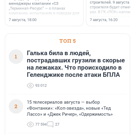
строителей. 9 августа 2
менеджеры компании «СЗ
строителя будет отмечат
„Терминал-Ресурс“ — о планах
раз. В ГК «ПСК» напомни
компании, испытаниях и поводах для
появился праздник и к
осторожного оптимизма.
7 августа, 18:00
7 августа, 16:20
поменялась роль строит
ТОП 5
Галька била в людей,
1
пострадавших грузили в скорые
на лежаках. Что происходило в
Геленджике после атаки БПЛА
93 012
15 телесериалов августа — выбор
2
«Фонтанки»: «Коп-звезда», новые «Тед
Лассо» и «Джек Ричер», «Одержимость»
77 594
27