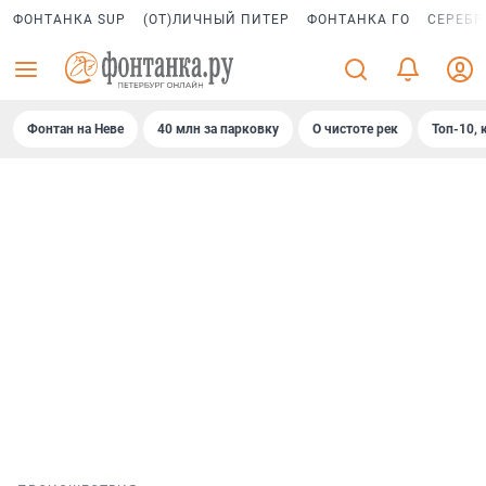
ФОНТАНКА SUP
(ОТ)ЛИЧНЫЙ ПИТЕР
ФОНТАНКА ГО
СЕРЕБР
Фонтан на Неве
40 млн за парковку
О чистоте рек
Топ-10, 