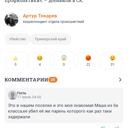
профилактики», — добавили в СК.
Артур Токарев
корреспондент отдела происшествий
Убийство
Приморский край
0
4
0
22
31
КОММЕНТАРИИ
20
Гость
17 июня, 04:50
Это в нашем поселке и это моя знакомая Маша из 6а 
класса,ее убил её же парень которого как раз таки 
задержали
+0
–0